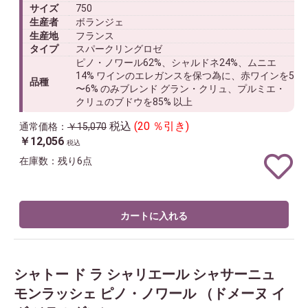
サイズ
750
生産者
ボランジェ
生産地
フランス
タイプ
スパークリングロゼ
ピノ・ノワール62%、シャルドネ24%、ムニエ
14% ワインのエレガンスを保つ為に、赤ワインを5
品種
〜6% のみブレンド グラン・クリュ、プルミエ・
クリュのブドウを85% 以上
税込
(20 ％引き)
通常価格：
￥15,070
￥12,056
税込
在庫数：残り6点
カートに入れる
シャトー ド ラ シャリエール シャサーニュ
モンラッシェ ピノ・ノワール （ドメーヌ イ