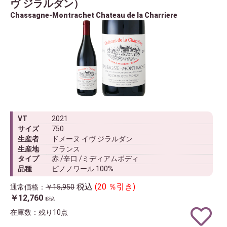
ヴ ジラルダン）
Chassagne-Montrachet Chateau de la Charriere
VT
2021
サイズ
750
生産者
ドメーヌ イヴ ジラルダン
生産地
フランス
タイプ
赤 /辛口 /ミディアムボディ
品種
ピノノワール 100%
税込
(20 ％引き)
通常価格：
￥15,950
￥12,760
税込
在庫数：残り10点