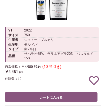
VT
2022
サイズ
750
生産者
シャトー・プルカリ
生産地
モルドバ
タイプ
赤 /辛口
サぺラビ65%、ララネアグラ20%、バスタルド
品種
15%
税込
(10 ％引き)
通常価格：
￥4,980
￥4,481
税込
在庫数：〇
カートに入れる