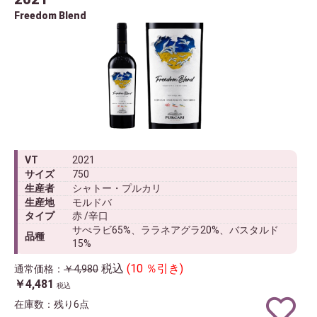
Freedom Blend
VT
2021
サイズ
750
生産者
シャトー・プルカリ
生産地
モルドバ
タイプ
赤 /辛口
サぺラビ65%、ララネアグラ20%、バスタルド
品種
15%
税込
(10 ％引き)
通常価格：
￥4,980
￥4,481
税込
在庫数：残り6点