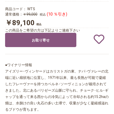
商品コード：
WTS
(10 ％引き)
通常価格：
￥99,000
税込
￥89,100
税込
この商品をご希望の方は下記よりご連絡下さい
お取り寄せ
●ワイナリー情報
アイズリー･ヴィンヤードはカリストガの東、ナパ･ヴァレーの北
端に近い扇状地に位置し、1971年以来、最も長熟が可能で凝縮
したフレーヴァーを持つカベルネ･ソーヴィニョンが栽培されて
きました。北にあるパリゼーズ山脈に守られ、チョーク･ヒル･ギ
ャップを通って来る西からの冷気によって冷却される約15.2haの
畑は、水捌けの良い丸石の多い土壌で、収量が少なく凝縮感溢れ
るブドウが育ちます。