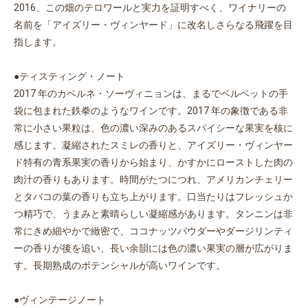
2016、この畑のテロワールと実力を証明すべく、ワイナリーの
名前を「アイズリー・ヴィンヤード」に改名しさらなる飛躍を目
指します。
●ティスティング・ノート
2017 年のカベルネ・ソーヴィニョンは、まるでベルベットの手
袋に包まれた鉄拳のようなワインです。2017 年の象徴である非
常に小さい果粒は、色の濃い深みのあるスパイシーな果実を核に
感じます。凝縮されたスミレの香りと、アイズリー・ヴィンヤー
ド特有の青系果実の香りから始まり、かすかにローストした肉の
肉汁の香りもあります。時間がたつにつれ、アメリカンチェリー
とタバコの葉の香りも立ち上がります。口当たりはフレッシュか
つ精巧で、うまみと素晴らしい凝縮感があります。タンニンは非
常にきめ細やかで緻密で、ココナッツパウダーやダージリンティ
ーの香りが後を追い、長い余韻には色の濃い果実の層が広がりま
す。長期熟成のポテンシャルが高いワインです。
●ヴィンテージノート