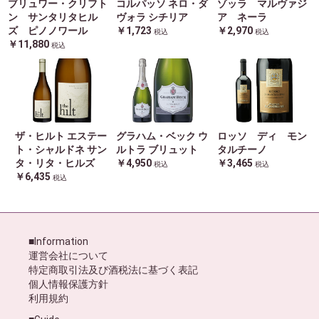
ブリュワー・クリフト
コルパッソ ネロ・ダ
ゾッラ マルヴァジ
ン サンタリタヒル
ヴォラ シチリア
ア ネーラ
ズ ピノノワール
￥1,723
￥2,970
税込
税込
￥11,880
税込
ザ・ヒルト エステー
グラハム・ベック ウ
ロッソ ディ モン
ト・シャルドネ サン
ルトラ ブリュット
タルチーノ
タ・リタ・ヒルズ
￥4,950
￥3,465
税込
税込
￥6,435
税込
■Information
運営会社について
特定商取引法及び酒税法に基づく表記
個人情報保護方針
利用規約