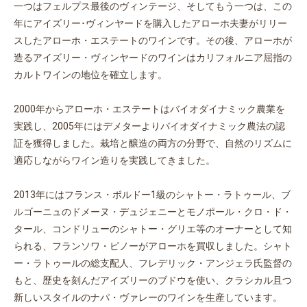
一つはフェルプス最後のヴィンテージ、そしてもう一つは、この
年にアイズリー･ヴィンヤードを購入したアローホ夫妻がリリー
スしたアローホ・エステートのワインです。その後、アローホが
造るアイズリー・ヴィンヤードのワインはカリフォルニア屈指の
カルトワインの地位を確立します。
2000年からアローホ・エステートはバイオダイナミック農業を
実践し、2005年にはデメターよりバイオダイナミック農法の認
証を獲得しました。栽培と醸造の両方の分野で、自然のリズムに
適応しながらワイン造りを実践してきました。
2013年にはフランス・ボルドー1級のシャトー・ラトゥール、ブ
ルゴーニュのドメーヌ・デュジェニーとモノポール・クロ・ド・
タール、コンドリューのシャトー・グリエ等のオーナーとして知
られる、フランソワ・ピノーがアローホを買収しました。シャト
ー・ラトゥールの総支配人、フレデリック・アンジェラ氏監督の
もと、歴史を刻んだアイズリーのブドウを使い、クラシカル且つ
新しいスタイルのナパ・ヴァレーのワインを生産しています。