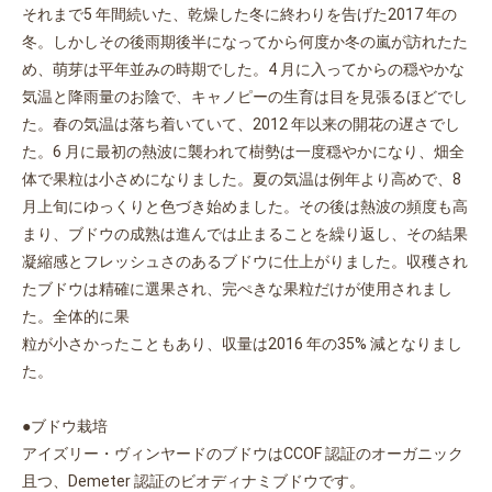
それまで5 年間続いた、乾燥した冬に終わりを告げた2017 年の
冬。しかしその後雨期後半になってから何度か冬の嵐が訪れたた
め、萌芽は平年並みの時期でした。4 月に入ってからの穏やかな
気温と降雨量のお陰で、キャノピーの生育は目を見張るほどでし
お買い物を続ける
カートへ進む
た。春の気温は落ち着いていて、2012 年以来の開花の遅さでし
た。6 月に最初の熱波に襲われて樹勢は一度穏やかになり、畑全
体で果粒は小さめになりました。夏の気温は例年より高めで、8
月上旬にゆっくりと色づき始めました。その後は熱波の頻度も高
まり、ブドウの成熟は進んでは止まることを繰り返し、その結果
凝縮感とフレッシュさのあるブドウに仕上がりました。収穫され
たブドウは精確に選果され、完ぺきな果粒だけが使用されまし
た。全体的に果
粒が小さかったこともあり、収量は2016 年の35% 減となりまし
た。
●ブドウ栽培
アイズリー・ヴィンヤードのブドウはCCOF 認証のオーガニック
且つ、Demeter 認証のビオディナミブドウです。