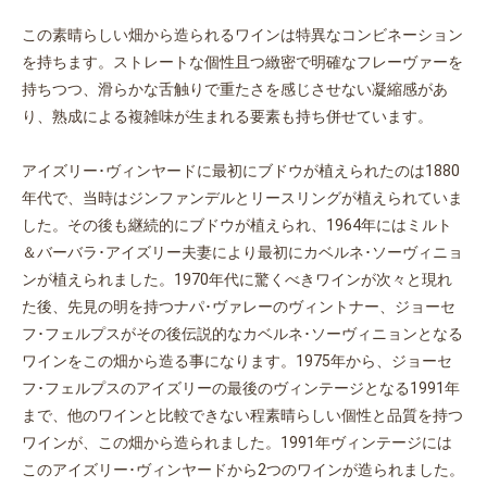
この素晴らしい畑から造られるワインは特異なコンビネーション
を持ちます。ストレートな個性且つ緻密で明確なフレーヴァーを
持ちつつ、滑らかな舌触りで重たさを感じさせない凝縮感があ
り、熟成による複雑味が生まれる要素も持ち併せています。
アイズリー･ヴィンヤードに最初にブドウが植えられたのは1880
年代で、当時はジンファンデルとリースリングが植えられていま
した。その後も継続的にブドウが植えられ、1964年にはミルト
＆バーバラ･アイズリー夫妻により最初にカベルネ･ソーヴィニョ
ンが植えられました。1970年代に驚くべきワインが次々と現れ
た後、先見の明を持つナパ･ヴァレーのヴィントナー、ジョーセ
フ･フェルプスがその後伝説的なカベルネ･ソーヴィニョンとなる
ワインをこの畑から造る事になります。1975年から、ジョーセ
フ･フェルプスのアイズリーの最後のヴィンテージとなる1991年
まで、他のワインと比較できない程素晴らしい個性と品質を持つ
ワインが、この畑から造られました。1991年ヴィンテージには
このアイズリー･ヴィンヤードから2つのワインが造られました。