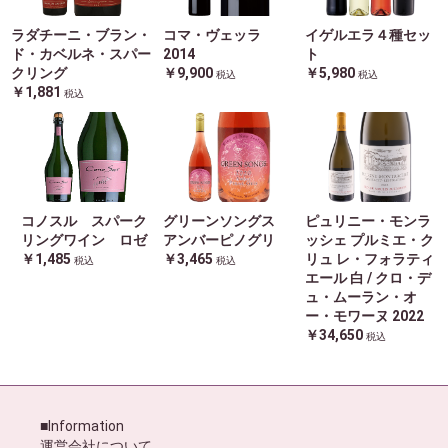
ラダチーニ・ブラン・
コマ・ヴェッラ
イゲルエラ４種セッ
ド・カベルネ・スパー
2014
ト
クリング
￥9,900
￥5,980
税込
税込
￥1,881
税込
コノスル スパーク
グリーンソングス
ピュリニー・モンラ
リングワイン ロゼ
アンバーピノグリ
ッシェ プルミエ・ク
￥1,485
￥3,465
リュ レ・フォラティ
税込
税込
エール 白 / クロ・デ
ュ・ムーラン・オ
ー・モワーヌ 2022
￥34,650
税込
■Information
運営会社について