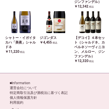
ジンファンデル）
￥12,342
税込
シャトー・イガイタ
ジゴンダス
【デコイ】４本セッ
カハ「美夜」シャル
￥4,455
ト（シャルドネ、カ
税込
ドネ
ベルネソーヴィニヨ
￥11,220
ン、メルロー、ジン
税込
ファンデル）
￥12,320
税込
■Information
運営会社について
特定商取引法及び酒税法に基づく表記
個人情報保護方針
利用規約