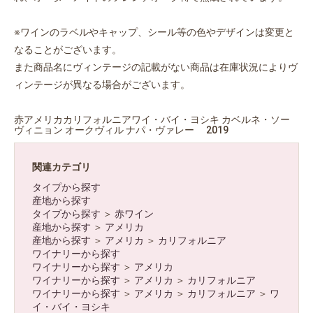
※ワインのラベルやキャップ、シール等の色やデザインは変更と
なることがございます。
また商品名にヴィンテージの記載がない商品は在庫状況によりヴ
ィンテージが異なる場合がございます。
赤アメリカカリフォルニアワイ・バイ・ヨシキ カベルネ・ソー
ヴィニョン オークヴィル ナパ・ヴァレー 2019
関連カテゴリ
タイプから探す
産地から探す
タイプから探す
＞
赤ワイン
産地から探す
＞
アメリカ
お買い物を続ける
カートへ進む
産地から探す
＞
アメリカ
＞
カリフォルニア
ワイナリーから探す
ワイナリーから探す
＞
アメリカ
ワイナリーから探す
＞
アメリカ
＞
カリフォルニア
ワイナリーから探す
＞
アメリカ
＞
カリフォルニア
＞
ワ
イ・バイ・ヨシキ