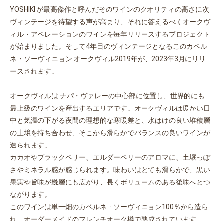
YOSHIKI が最高傑作と呼んだそのワインのクオリティの高さに次
ヴィンテージを待望する声が高まり、それに答えるべくオークヴ
ィル・アペレーションのワインを毎年リリースするプロジェクト
が始まりました。そして4年目のヴィンテージとなるこのカベル
ネ・ソーヴィニョン オークヴィル2019年が、2023年3月にリリ
ースされます。
オークヴィルは ナパ・ヴァレーの中心部に位置し、世界的にも
最上級のワインを産出するエリアです。オークヴィルは暖かい日
中と気温の下がる夜間の理想的な寒暖差と、水はけの良い堆積層
の土壌を持ち合わせ、そこから滑らかでバランスの良いワインが
造られます。
カカオやブラックベリー、エルダーベリーのアロマに、土壌っぽ
さやミネラル感が感じられます。味わいはとても滑らかで、黒い
果実や旨味が幾層にも広がり、長くボリュームのある後味へとつ
ながります。
このワインは単一畑のカベルネ・ソーヴィニョン100％から造ら
れ、オーダーメイドのフレンチオーク樽で熟成されています。