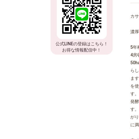
カサ
濃厚
公式LINEの登録はこちら！
5年
お得な情報配信中！
4房
50
らし
ます
を使
す。
発酵
す。
がり
に満