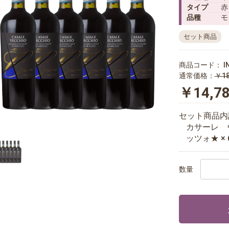
タイプ
赤
品種
モ
セット商品
商品コード：
I
通常価格：
￥18
￥14,7
セット商品内
カサーレ 
ッツォ★ × 
数量