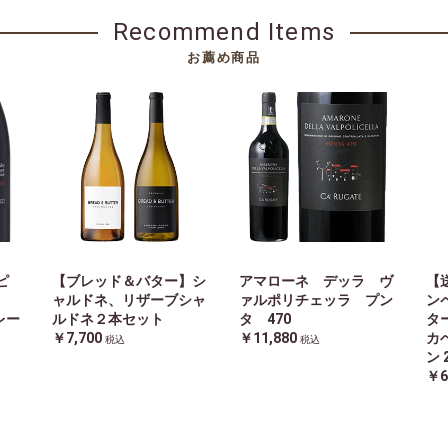
Recommend Items
お薦め商品
ピ
【ブレッド＆バター】シ
アマローネ デッラ ヴ
【
ャルドネ、リザーブシャ
ァルポリチェッラ プン
ン
レー
ルドネ２本セット
タ 470
タ
ィ
￥7,700
￥11,880
カ
税込
税込
ン
￥6