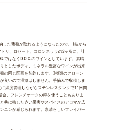
約した葡萄が取れるようになったので、1枝から
のアトリ、ロゼート、コロンネッラの3ヶ所に、計
G.ではなくD.O.C.のワインとしています。素晴
りとしたボディ、ミネラル豊富なワインが出来
萄の同じ区画を契約します。3種類のクローン
が良いので灌漑はしません。手摘みで収穫しま
度に温度管理しながらステンレスタンクで11日間
場合、フレンチオークの樽を使うこともありま
と共に熟した赤い果実やスパイスのアロマが広
ンニンが感じられます。素晴らしいフレイバー