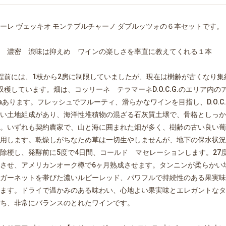
ーレ ヴェッキオ モンテプルチャーノ ダブルッツォの６本セットです。
 濃密 渋味は抑えめ ワインの楽しさを率直に教えてくれる１本
程前には、1枝から2房に制限していましたが、現在は樹齢が古くなり集
収穫しています。畑は、コッリーネ テラマーネD.O.C.G.のエリア内
haあります。フレッシュでフルーティ、滑らかなワインを目指し、D.O.C.
い土地組成があり、海洋性堆積物の混ざる石灰質土壌で、骨格としっか
。いずれも契約農家で、山と海に囲まれた畑が多く、樹齢の古い良い葡
用します。乾燥しがちなため草は一切生やしませんが、地下の保水状況
除梗し、発酵前に5度で4日間、コールド マセレーションします。27
させ、アメリカンオーク樽で6ヶ月熟成させます。タンニンが柔らかい
ガーネットを帯びた濃いルビーレッド、パワフルで持続性のある果実味
ます。ドライで温かみのある味わい、心地よい果実味とエレガントなタ
ち、非常にバランスのとれたワインです。