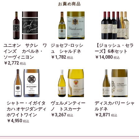
お薦め商品
ユニオン サクレ ワ
ジョセフ･ロッシ
【ジョッシュ・セラ
インズ カベルネ・
ュ シャルドネ
ーズ】6本セット
ソーヴィニヨン
￥1,782
￥14,080
税込
税込
￥2,772
税込
シャトー・イガイタ
ヴェルメンティー
ディスカバリー シャ
カハ オヤジダンディ
ノ トスカーナ
ルドネ
ホワイトワイン
￥3,267
￥2,871
税込
税込
￥4,950
税込