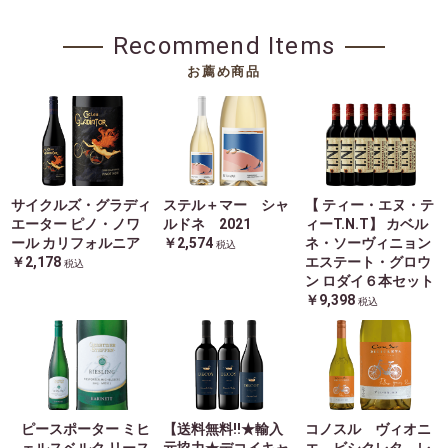
Recommend Items
お薦め商品
サイクルズ・グラディ
ステル＋マー シャ
【 ティー・エヌ・テ
エーター ピノ・ノワ
ルドネ 2021
ィーT.N.T】 カベル
ール カリフォルニア
￥2,574
ネ・ソーヴィニョン
税込
￥2,178
エステート・グロウ
税込
ン ロダイ６本セット
￥9,398
税込
ピースポーター ミヒ
【送料無料!!★輸入
コノスル ヴィオニ
ェルスベルク リース
元協力★デコイキャ
エ ビシクレタ レ