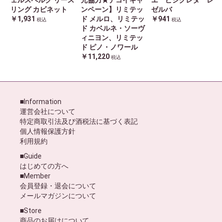
リング カビネット
ンペーン】リミテッ
ゼルバ
￥1,931
ド メルロ、リミテッ
￥941
税込
税込
ド カベルネ・ソーヴ
ィニヨン、リミテッ
ド ピノ・ノワール
￥11,220
税込
■Information
運営会社について
特定商取引法及び酒税法に基づく表記
個人情報保護方針
利用規約
■Guide
はじめての方へ
■Member
会員登録・退会について
メールマガジンについて
■Store
商品のお届けについて