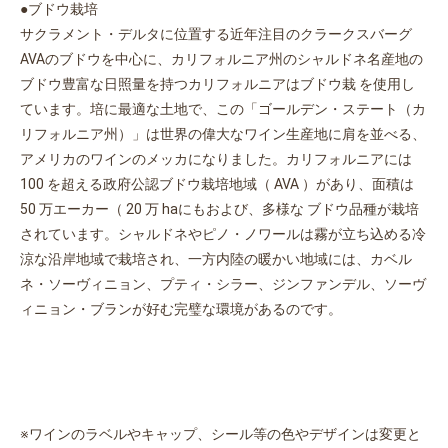
●ブドウ栽培
サクラメント・デルタに位置する近年注目のクラークスバーグ
AVAのブドウを中心に、カリフォルニア州のシャルドネ名産地の
ブドウ豊富な日照量を持つカリフォルニアはブドウ栽 を使用し
ています。培に最適な土地で、この「ゴールデン・ステート（カ
リフォルニア州）」は世界の偉大なワイン生産地に肩を並べる、
アメリカのワインのメッカになりました。カリフォルニアには
100 を超える政府公認ブドウ栽培地域（ AVA ）があり、面積は
50 万エーカー（ 20 万 haにもおよび、多様な ブドウ品種が栽培
されています。シャルドネやピノ・ノワールは霧が立ち込める冷
涼な沿岸地域で栽培され、一方内陸の暖かい地域には、カベル
ネ・ソーヴィニョン、プティ・シラー、ジンファンデル、ソーヴ
ィニョン・ブランが好む完璧な環境があるのです。
※ワインのラベルやキャップ、シール等の色やデザインは変更と