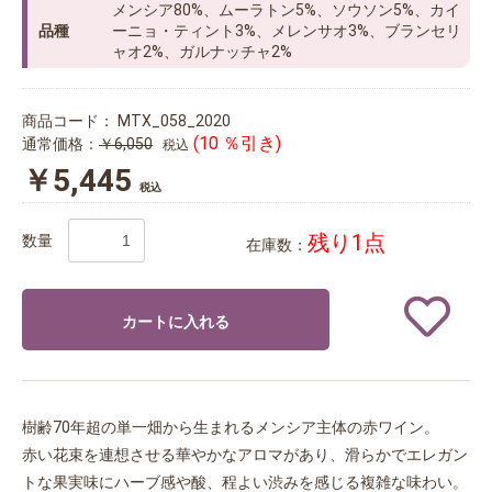
メンシア80%、ムーラトン5%、ソウソン5%、カイ
品種
ーニョ・ティント3%、メレンサオ3%、ブランセリ
ャオ2%、ガルナッチャ2%
商品コード：
MTX_058_2020
(10 ％引き)
通常価格：
￥6,050
税込
￥5,445
税込
残り1点
数量
在庫数：
カートに入れる
樹齢70年超の単一畑から生まれるメンシア主体の赤ワイン。
赤い花束を連想させる華やかなアロマがあり、滑らかでエレガン
トな果実味にハーブ感や酸、程よい渋みを感じる複雑な味わい。