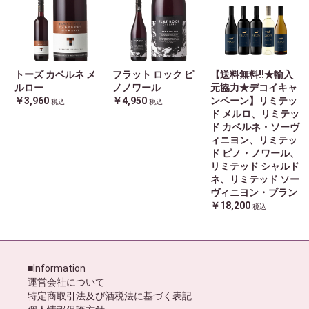
トーズ カベルネ メ
フラット ロック ピ
【送料無料!!★輸入
ルロー
ノノワール
元協力★デコイキャ
￥3,960
￥4,950
ンペーン】リミテッ
税込
税込
ド メルロ、リミテッ
ド カベルネ・ソーヴ
ィニヨン、リミテッ
ド ピノ・ノワール、
リミテッド シャルド
ネ、リミテッド ソー
ヴィニヨン・ブラン
￥18,200
税込
■Information
運営会社について
特定商取引法及び酒税法に基づく表記