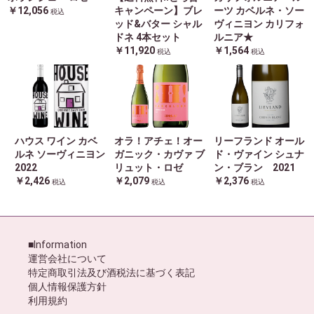
￥12,056
キャンペーン】ブレ
ーツ カベルネ・ソー
税込
ッド&バター シャル
ヴィニヨン カリフォ
ドネ 4本セット
ルニア★
￥11,920
￥1,564
税込
税込
ハウス ワイン カベ
オラ！アチェ！オー
リーフランド オール
ルネ ソーヴィニヨン
ガニック・カヴァ ブ
ド・ヴァイン シュナ
2022
リュット・ロゼ
ン・ブラン 2021
￥2,426
￥2,079
￥2,376
税込
税込
税込
■Information
運営会社について
特定商取引法及び酒税法に基づく表記
個人情報保護方針
利用規約