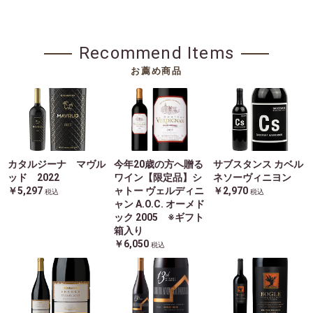
Recommend Items
お薦め商品
カタルジーナ マヴル
今年20歳の方へ贈る
サブスタンス カベル
ッド 2022
ワイン【限定品】シ
ネソーヴィニヨン
￥5,297
ャトー ヴェルディニ
￥2,970
税込
税込
ャン A.O.C. オーメド
ック 2005 ※ギフト
箱入り
￥6,050
税込