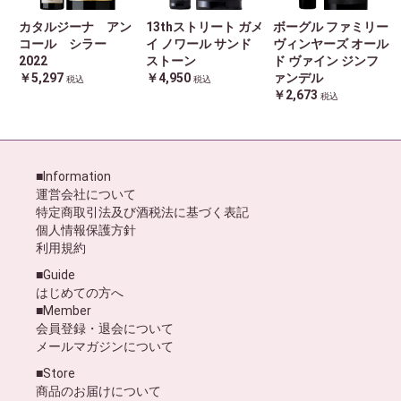
カタルジーナ アン
13thストリート ガメ
ボーグル ファミリー
コール シラー
イ ノワール サンド
ヴィンヤーズ オール
2022
ストーン
ド ヴァイン ジンフ
￥5,297
￥4,950
ァンデル
税込
税込
￥2,673
税込
■Information
運営会社について
特定商取引法及び酒税法に基づく表記
個人情報保護方針
利用規約
■Guide
はじめての方へ
■Member
会員登録・退会について
メールマガジンについて
■Store
商品のお届けについて