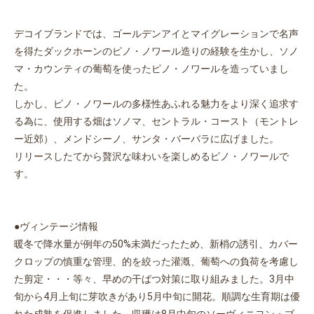
デコイブランドでは、ゴールデンアイとマイグレーションで名声
を得たダックホーンのピノ・ノワール造りの経験を生かし、ソノ
マ・カウンティの葡萄を使ったピノ・ノワールを造っていまし
た。
しかし、ピノ・ノワールの多様性あふれる魅力をより深く追求す
る為に、使用する畑はソノマ、セントラル・コースト（モントレ
ー近郊）、メンドシーノ、サンタ・バーバラに広げました。
リリースしたてから贅沢な味わいを楽しめるピノ・ノワールで
す。
●ヴィンテージ情報
暖冬で降水量が例年の50%未満だったため、新梢の誘引、カバー
クロップの慎重な管理、的を絞った灌漑、葡萄への負荷を考慮し
た剪定・・・等々、早めの干ばつ対策に取り組みました。3月中
旬から4月上旬に芽吹きがあり5月中旬に開花。順調な生育期は優