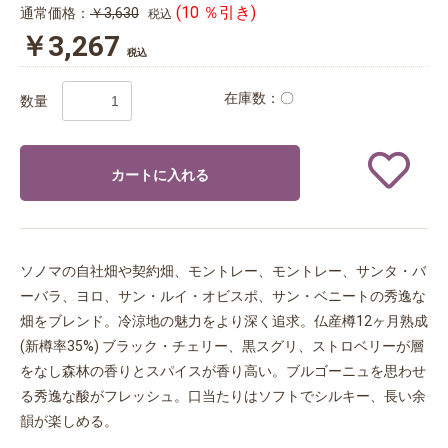
(10 ％引き)
通常価格：
￥3,630
税込
￥3,267
税込
在庫数：〇
数量
カートに入れる
ソノマの自社畑や契約畑、モントレー、モントレー、サンタ・バ
ーバラ、ヨロ、サン・ルイ・オビスポ、サン・ベニートの秀逸な
畑をブレンド。冷涼地の魅力をより深く追求。仏産樽12ヶ月熟成
(新樽率35%) ブラック・チェリー、黒スグリ、ストロベリーが層
をなし森林の香りとスパイスが香り高い。ブルゴーニュを思わせ
る秀逸な酸がフレッシュ。口当たりはソフトでシルキー、長い余
韻が楽しめる。