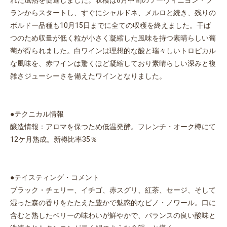
れた成熟を促進しました。収穫は8月中旬のソーヴィニヨン・ブ
ランからスタートし、すぐにシャルドネ、メルロと続き、残りの
ボルドー品種も10月15日までに全ての収穫を終えました。干ば
つのため収量が低く粒が小さく凝縮した風味を持つ素晴らしい葡
萄が得られました。白ワインは理想的な酸と瑞々しいトロピカル
な風味を、赤ワインは驚くほど凝縮しており素晴らしい深みと複
雑さジューシーさを備えたワインとなりました。
●テクニカル情報
醸造情報：アロマを保つため低温発酵。フレンチ・オーク樽にて
12ケ月熟成。新樽比率35％
●テイスティング・コメント
ブラック・チェリー、イチゴ、赤スグリ、紅茶、セージ、そして
湿った森の香りをたたえた豊かで魅惑的なピノ・ノワール。口に
含むと熟したベリーの味わいが鮮やかで、バランスの良い酸味と