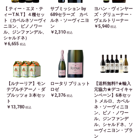
【 ティー・エヌ・テ
サブミッション by
ヨハン・ヴィンヤー
ィーT.N.T】４種セッ
689セラーズ カベ
ズ・グリューナー・
ト（カベルネソーヴィ
ルネ・ソーヴィニヨ
ヴェルトリーナー
ニヨン、ピノノワー
ン
￥5,940
税込
ル、ジンファンデル、
￥2,310
税込
シャルドネ）
￥6,655
税込
【ルナーリア】モン
ロータリ ブリュット
【送料無料!!★輸入
テプルチアーノ・ダ
ロゼ
元協力★デコイキャ
ブルッツォ３本セッ
￥2,376
ンペーン】6本セッ
税込
ト
ト メルロ、カベル
￥13,780
ネ・ソーヴィニヨ
税込
ン、ピノ・ノワー
ル、ジンファンデ
ル、シャルドネ、ソ
ーヴィニヨン・ブラ
ン