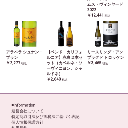
ムス・ヴィンヤード
2022
￥12,441
税込
アラベラ シュナン・
【ベンド カリフォ
リースリング・アン
ブラン
ルニア】赤白２本セ
プラグド トロッケン
￥2,277
ット（カベルネ・ソ
￥3,465
税込
税込
ーヴィニヨン、シャ
ルドネ）
￥2,640
税込
■Information
運営会社について
特定商取引法及び酒税法に基づく表記
個人情報保護方針
利用規約