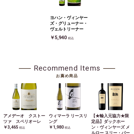
ヨハン・ヴィンヤー
ズ・グリューナー・
ヴェルトリーナー
￥5,940
税込
Recommend Items
お薦め商品
アメデーオ クストー
ウィマーラ リースリ
【★輸入元協力★限
ツァ スペリオーレ
ング
定品】ダックホー
￥3,465
￥1,980
ン・ヴィンヤーズ メ
税込
税込
ルロー スリー・パー