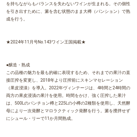
を持ちながらもバランスを失わないワインが生まれる。その個性
を引き出すために、澱を含む状態のまま大樽（パンション）で熟
成を行う。
★2024年11月号No.143ワイン王国掲載★
●醸造・熟成
この品種の魅力を最も的確に表現するため、それまでの果汁の直
接圧搾を変更し、2018年より圧搾前にスキンマセレーション
（果皮浸漬）を導入。2022年ヴィンテージは、4時間と24時間の
両方の果皮浸漬の果汁を使用。時間をかけ、強く圧搾した果汁
は、500Lのパンチョン樽と225Lの小樽の2種類を使用し、天然酵
母により一次発酵とマロラクティック発酵を行う。澱を攪拌せず
にシュール・リーで11か月間熟成。