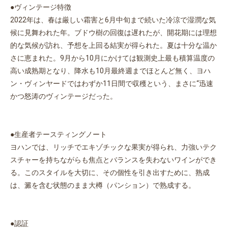
●ヴィンテージ特徴
2022年は、春は厳しい霜害と6月中旬まで続いた冷涼で湿潤な気
候に見舞われた年。ブドウ樹の回復は遅れたが、開花期には理想
的な気候が訪れ、予想を上回る結実が得られた。夏は十分な温か
さに恵まれた。9月から10月にかけては観測史上最も積算温度の
高い成熟期となり、降水も10月最終週までほとんど無く、ヨハ
ン・ヴィンヤードではわずか11日間で収穫という、まさに“迅速
かつ怒涛のヴィンテージだった。
●生産者テースティングノート
ヨハンでは、リッチでエキゾチックな果実が得られ、力強いテク
スチャーを持ちながらも焦点とバランスを失わないワインができ
る。このスタイルを大切に、その個性を引き出すために、熟成
は、澱を含む状態のまま大樽（パンション）で熟成する。
●認証