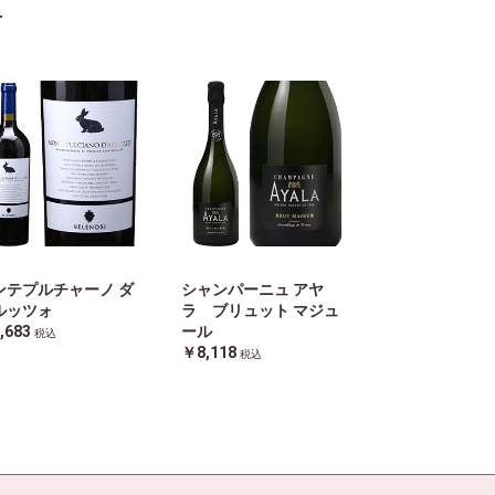
ンテプルチャーノ ダ
シャンパーニュ アヤ
ルッツォ
ラ ブリュット マジュ
,683
ール
税込
￥8,118
税込