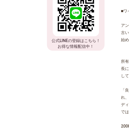
■ワ
アン
古い
始め
公式LINEの登録はこちら！
お得な情報配信中！
所有
長に
して
「良
れ、
ディ
では
20