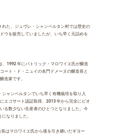
立された、ジュヴレ・シャンベルタン村では歴史の
ドウを販売していましたが、いち早く元詰めを
、1992 年にパトリック・マロワイエ氏が醸造
コート・ド・ニュイの名門ドメーヌの醸造長と
醸造家です。
レ・シャンベルタンでいち早く有機栽培を取り入
年にエコサート認証取得、2013 年から完全にビオ
いる数少ない生産者のひとつとなりました。今
ようになりました。
醸造長はマロワイエ氏から後を引き継いだギヨー