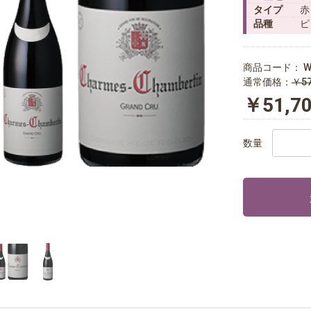
タイプ
赤
品種
ピ
商品コード：
W
通常価格：
￥57
￥51,7
数量