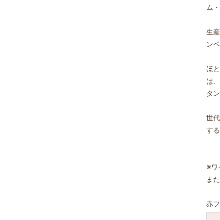
ム・
生産
ンベ
ほと
は、
タン
世代
する
※ワ
また
赤フ