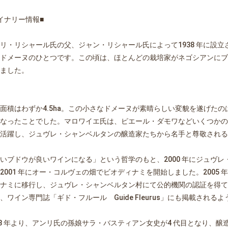
イナリー情報■
リ・リシャール氏の父、ジャン・リシャール氏によって1938 年に設
ドメーヌのひとつです。この頃は、ほとんどの栽培家がネゴシアンにブ
ました。
面積はわずか4.5ha。この小さなドメーヌが素晴らしい変貌を遂げたのは
なったことでした。マロワイエ氏は、ピエール・ダモワなどいくつかの
活躍し、ジュヴレ・シャンベルタンの醸造家たちから名手と尊敬される
いブドウが良いワインになる」という哲学のもと、2000 年にジュヴ
2001 年にオー・コルヴェの畑でビオディナミを開始しました。2005 
ナミに移行し、ジュヴレ・シャンベルタン村にて公的機関の認証を得て
、ワイン専門誌「ギド・フルール Guide Fleurus」にも掲載される
08 年より、アンリ氏の孫娘サラ・バスティアン女史が4 代目となり、