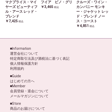
マクプライス・マイ
フイア ピノ・グリ
クルーズ・ワイン・
ヤーズ ビューティフ
￥3,465
カンパニー モンキ
税込
ル・アース レッド・
ー・ジャケット レッ
ブレンド
ド・ブレンド ノー
￥7,425
ス・コースト
税込
￥4,851
税込
■Information
運営会社について
特定商取引法及び酒税法に基づく表記
個人情報保護方針
利用規約
■Guide
はじめての方へ
■Member
会員登録・退会について
メールマガジンについて
■Store
商品のお届けについて