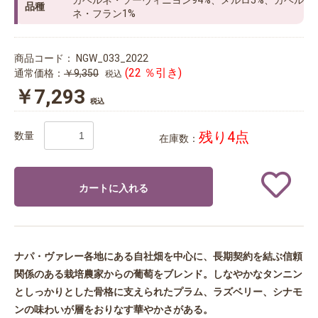
カベルネ・ソーヴィニヨン94%、メルロ5%、カベル
品種
ネ・フラン1%
商品コード：
NGW_033_2022
(22 ％引き)
通常価格：
￥9,350
税込
￥7,293
税込
残り4点
数量
在庫数：
カートに入れる
ナパ・ヴァレー各地にある自社畑を中心に、長期契約を結ぶ信頼
関係のある栽培農家からの葡萄をブレンド。しなやかなタンニン
としっかりとした骨格に支えられたプラム、ラズベリー、シナモ
ンの味わいが層をおりなす華やかさがある。