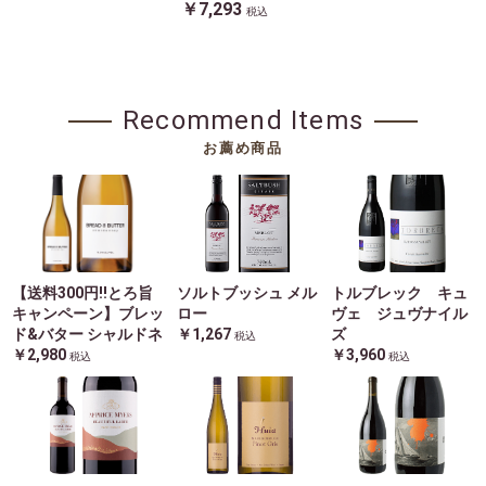
￥7,293
税込
Recommend Items
お薦め商品
【送料300円!!とろ旨
ソルトブッシュ メル
トルブレック キュ
キャンペーン】ブレッ
ロー
ヴェ ジュヴナイル
ド&バター シャルドネ
￥1,267
ズ
税込
￥2,980
￥3,960
税込
税込