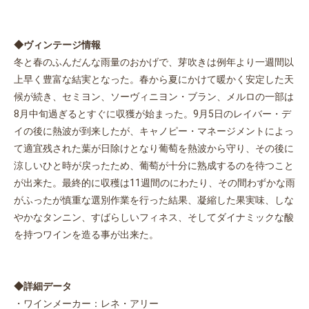
◆ヴィンテージ情報
冬と春のふんだんな雨量のおかげで、芽吹きは例年より一週間以
上早く豊富な結実となった。春から夏にかけて暖かく安定した天
候が続き、セミヨン、ソーヴィニヨン・ブラン、メルロの一部は
8月中旬過ぎるとすぐに収獲が始まった。9月5日のレイバー・デ
イの後に熱波が到来したが、キャノピー・マネージメントによっ
て適宜残された葉が日除けとなり葡萄を熱波から守り、その後に
涼しいひと時が戻ったため、葡萄が十分に熟成するのを待つこと
が出来た。最終的に収穫は11週間のにわたり、その間わずかな雨
がふったが慎重な選別作業を行った結果、凝縮した果実味、しな
やかなタンニン、すばらしいフィネス、そしてダイナミックな酸
を持つワインを造る事が出来た。
◆詳細データ
・ワインメーカー：レネ・アリー