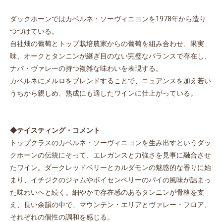
ダックホーンではカベルネ・ソーヴィニヨンを1978年から造り
つづけている。
自社畑の葡萄とトップ栽培農家からの葡萄を組み合わせ、果実
味、オークとタンニンが継ぎ目のない完璧なバランスで存在し、
ナパ・ヴァレーの持つ複雑な味わいを表現する。
カベルネにメルロをブレンドすることで、ニュアンスを加え若い
うちから親しめ、熟成にも適したワインに仕上がっている。
◆テイスティング・コメント
トップクラスのカベルネ・ソーヴィニヨンを生み出すというダッ
クホーンの伝統にそって、エレガンスと力強さを見事に融合させ
たワイン。ダークレッドベリーとカルダモンの魅惑的な香りに始
まり、イチジクのジャムやボイセンベリーのパイの風味が詰まっ
た味わいへと続く。細やかで存在感のあるタンニンが骨格を支
え、長い余韻の中で、マウンテン・エリアとヴァレー・フロア、
それぞれの個性の調和を感じる。