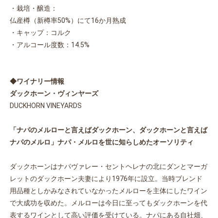
・栽培・醸造：
仏産樽（新樽率50%）にて16か月熟成
・キャップ：コルク
・アルコール度数：14.5%
◆ワイナリー情報
ダックホーン・ヴィンヤーズ
DUCKHORN VINEYARDS
「ナパのメルローと言えばダックホーン、ダックホーンと言えば
ナパのメルロ」ナパ・メルロを世に知らしめたオーソリティ
ダックホーンはナパヴァレー・セントヘレナの北にダンとマーガ
レットのダックホーン夫妻により1976年に設立。当時ブレンド
用品種としかみなされていなかったメルローを主体にしたワイン
で大成功を収めた。メルローは今日に至ってもダックホーンを代
表するワインとして高い評価を受けている。ナパにある自社畑、