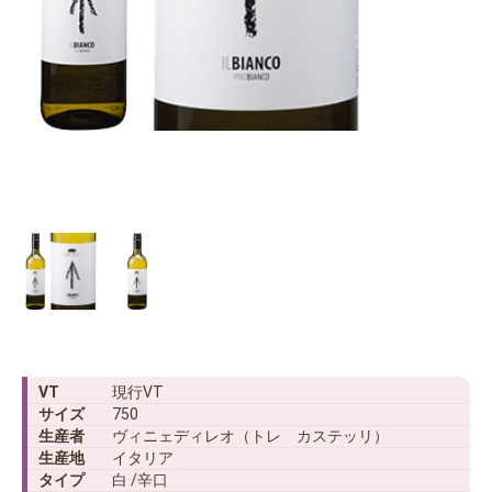
VT
現行VT
サイズ
750
生産者
ヴィニェディレオ（トレ カステッリ）
生産地
イタリア
タイプ
白 /辛口