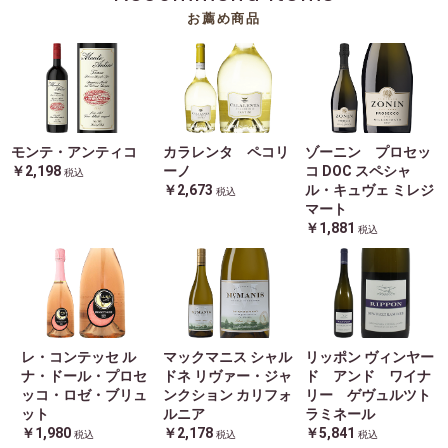
お薦め商品
モンテ・アンティコ
カラレンタ ペコリ
ゾーニン プロセッ
￥2,198
ーノ
コ DOC スペシャ
税込
￥2,673
ル・キュヴェ ミレジ
税込
マート
￥1,881
税込
レ・コンテッセ ル
マックマニス シャル
リッポン ヴィンヤー
ナ・ドール・プロセ
ドネ リヴァー・ジャ
ド アンド ワイナ
ッコ・ロゼ・ブリュ
ンクション カリフォ
リー ゲヴュルツト
ット
ルニア
ラミネール
￥1,980
￥2,178
￥5,841
税込
税込
税込