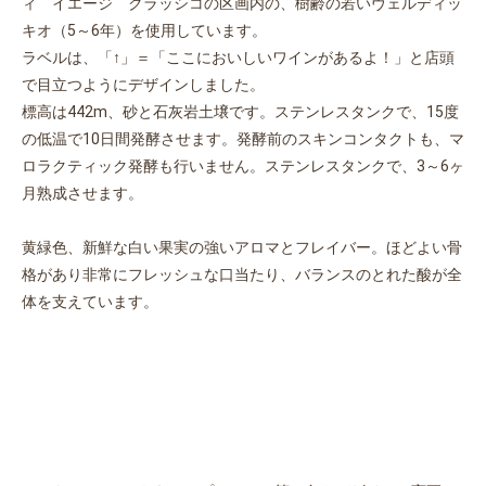
ィ イエージ クラッシコの区画内の、樹齢の若いヴェルディッ
キオ（5～6年）を使用しています。
ラベルは、「↑」＝「ここにおいしいワインがあるよ！」と店頭
で目立つようにデザインしました。
標高は442m、砂と石灰岩土壌です。ステンレスタンクで、15度
の低温で10日間発酵させます。発酵前のスキンコンタクトも、マ
ロラクティック発酵も行いません。ステンレスタンクで、3～6ヶ
月熟成させます。
黄緑色、新鮮な白い果実の強いアロマとフレイバー。ほどよい骨
格があり非常にフレッシュな口当たり、バランスのとれた酸が全
体を支えています。