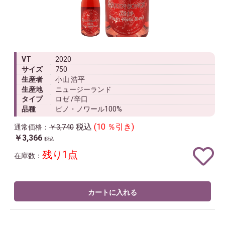
VT
2020
サイズ
750
生産者
小山 浩平
生産地
ニュージーランド
タイプ
ロゼ /辛口
品種
ピノ・ノワール100%
税込
(10 ％引き)
通常価格：
￥3,740
￥3,366
税込
残り1点
在庫数：
カートに入れる