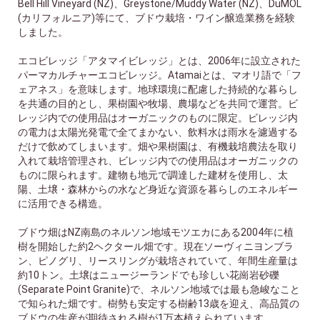
Bell Hill Vineyard (NZ)、Greystone/Muddy Water (NZ)、DuMOL
(カリフォルニア)等にて、ブドウ栽培・ワイン醸造業務を経験
しました。
エコビレッジ「アタマイビレッジ」とは、2006年に設立された
パーマカルチャーエコビレッジ。Atamaiとは、マオリ語で「フ
ェアネス」を意味します。地球環境に配慮した持続的な暮らし
を共通の目的とし、果樹園や牧場、農場などを共同で運営。ビ
レッジ内での使用品はオーガニックのものに限定。ビレッジ内
の電力は太陽光発電で全てまかない、飲料水は雨水を濾過する
だけで飲めてしまいます。畑や果樹園は、有機栽培農法を取り
入れて栽培管理され、ビレッジ内での使用品はオーガニックの
ものに限られます。建物も地元で調達した建材を使用し、太
陽、土壌・森林からの水など身近な資源を暮らしのエネルギー
に活用できる構造。
ブドウ畑はNZ南島のネルソン地域モツエカにある2004年に植
樹を開始した約2ヘクタール畑です。現在ソーヴィニヨンブラ
ン、ピノグリ、リースリングが栽培されていて、年間生産量は
約10トン。土壌はニュージーランドでも珍しい花崗岩砂礫
(Separate Point Granite)で、ネルソン地域では最も急峻なこと
で知られた畑です。樹勢も安定する樹齢13歳を迎え、高品質の
ブドウの生産が期待される樹が1万本植えられています。