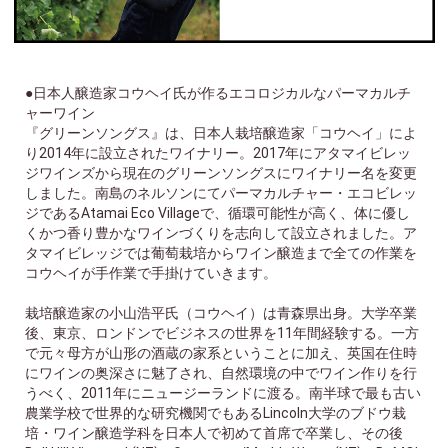
●日本人醸造家コウヘイ氏が作るエコロジカルなパーマカルチ
ャーワイン
『グリーンソングス』は、日本人栽培醸造家「コウヘイ」によ
り2014年に設立されたワイナリー。2017年にアタマイビレッ
ジワインズから現在のグリーンソングスにワイナリー名を変更
しました。南島のネルソンにてパーマカルチャー・エコビレッ
ジであるAtamai Eco Villageで、循環可能性が高く、体に優し
くかつ香り豊かなワインづくりを志向して設立されました。ア
タマイビレッジでは葡萄栽培からワイン醸造まで全ての作業を
コウヘイが手作業で手掛けていきます。
栽培醸造家の小山浩平氏（コウヘイ）は青森県出身。大学卒業
後、東京、ロンドンでビジネスの世界を11年間経験する。一方
で元々母方が山形の酒蔵の家系ということに加え、英国在住時
にワインの奥深さに魅了され、自然環境の中でワイン作りを行
うべく、2011年にニュージーランドに渡る。南半球で最も古い
農業学校で世界的な研究機関でもあるLincoln大学のブドウ栽
培・ワイン醸造学科を日本人で初めて首席で卒業し、その後