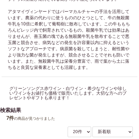
アタマイヴィンヤードではパーマカルチャーの手法を活用して
います。農薬の代わりに使うもののひとつとして、牛の無殺菌
牛乳を10倍に希釈して葡萄樹に散布しています。この牛ももち
ろんビレッジ内で飼育されているもの。殺菌牛乳では効果はあ
りませんが、善玉菌の塊である無殺菌牛乳を散布することで悪
玉菌と競合させ、病気などの発生を許容量以内に抑えるという
ソフトなアプローチです。病原菌を殺してしまうと、耐性菌や
より強力な菌が発生しますが、競合させることでそれも防いで
います。また、無殺菌牛乳は栄養分豊富で、雨で葉から土に落
ちると良質な栄養素としても活躍します。
グリーンソングス赤ワイン・白ワイン・希少なワインや珍し
いワインをお値打ち価格で販売いたします。大切な方へのプ
レゼントやギフトも承ります！
検索結果
7件
の商品が見つかりました