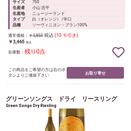
サイズ
750
生産者
小山 浩平
生産地
ニュージーランド
タイプ
白（オレンジ） /辛口
品種
ソーヴィニヨン・ブラン100%
税込
(10 ％引き)
通常価格：
￥3,850
￥3,465
税込
残り0点
在庫数：
この商品をご希望の方は右のボ
お取り寄せ
タンよりご連絡下さい
グリーンソングス ドライ リースリング
Green Songs Dry Riesling