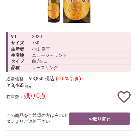
VT
2020
サイズ
750
生産者
小山 浩平
生産地
ニュージーランド
タイプ
白 /辛口
品種
リースリング
税込
(10 ％引き)
通常価格：
￥3,850
￥3,465
税込
残り0点
在庫数：
この商品をご希望の方は右のボ
お取り寄せ
タンよりご連絡下さい