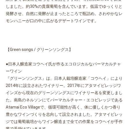
しました。約30%の貴腐葡萄を含んでいます。低温でゆっくりと
発酵させ、自然に発酵が止まったところで瓶詰め。さわやかなレ
モンハニーが口の中に広がるデザートワインです。
【Green songs / グリーンソングス】
●日本人醸造家コウヘイ氏が作るエコロジカルなパーマカルチャ
ーワイン
『グリーンソングス』は、日本人栽培醸造家「コウヘイ」により
2014年に設立されたワイナリー。2017年にアタマイビレッジワ
インズから現在のグリーンソングスにワイナリー名を変更しまし
た。南島のネルソンにてパーマカルチャー・エコビレッジである
Atamai Eco Villageで、循環可能性が高く、体に優しくかつ香り
豊かなワインづくりを志向して設立されました。アタマイビレッ
ジでは葡萄栽培からワイン醸造まで全ての作業をコウヘイが手作
業で手掛けていきます。