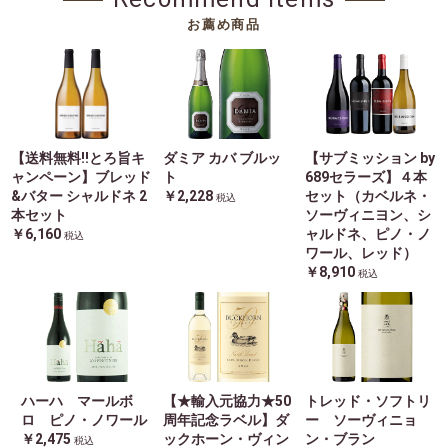
お薦め商品
【送料無料!!とろ旨キ
ダミア カバ ブルッ
【サブミッション by
ャンペーン】ブレッド
ト
689セラーズ】４本
&バター シャルドネ 2
￥2,228
セット（カベルネ・
税込
本セット
ソーヴィニヨン、シ
￥6,160
ャルドネ、ピノ・ノ
税込
ワール、レッド）
￥8,910
税込
ハーハ マールボ
【★輸入元協力★50
トレッド・ソフトリ
ロ ピノ・ノワール
周年記念ラベル】ダ
ー ソーヴィニョ
￥2,475
ックホーン・ヴィン
ン・ブラン
税込