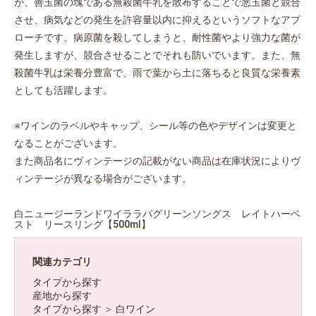
が、善玉菌の塊である無殺菌牛乳を散布することで悪玉菌と競合
お買い物を続ける
カートへ進む
させ、病気などの発生を許容量以内に抑えるというソフトなアプ
ローチです。病原菌を殺してしまうと、耐性菌やより強力な菌が
発生しますが、競合させることでそれも防いでいます。また、無
殺菌牛乳は栄養分豊富で、雨で葉から土に落ちると良質な栄養素
としても活躍します。
※ワインのラベルやキャップ、シール等の色やデザインは変更と
なることがございます。
また商品名にヴィンテージの記載がない商品は在庫状況によりヴ
ィンテージが異なる場合がございます。
白ニュージーランドワイララパグリーンソングス レイトハーベ
スト リースリング【500ml】
関連カテゴリ
タイプから探す
産地から探す
タイプから探す
＞
白ワイン