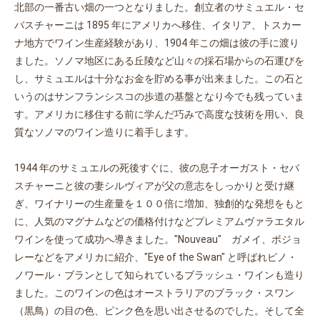
北部の一番古い畑の一つとなりました。創立者のサミュエル・セ
バスチャーニは 1895 年にアメリカへ移住、イタリア、トスカー
ナ地方でワイン生産経験があり、1904 年この畑は彼の手に渡り
ました。ソノマ地区にある丘陵など山々の採石場からの石運びを
し、サミュエルは十分なお金を貯める事が出来ました。この石と
いうのはサンフランシスコの歩道の基盤となり今でも残っていま
す。アメリカに移住する前に学んだ巧みで高度な技術を用い、良
質なソノマのワイン造りに着手します。
1944 年のサミュエルの死後すぐに、彼の息子オーガスト・セバ
スチャーニと彼の妻シルヴィアが父の意志をしっかりと受け継
ぎ、ワイナリーの生産量を１００倍に増加、独創的な発想をもと
に、人気のマグナムなどの価格付けなどプレミアムヴァラエタル
ワインを使って成功へ導きました。"Nouveau" ガメイ、ボジョ
レーなどをアメリカに紹介、"Eye of the Swan" と呼ばれピノ・
ノワール・ブランとして知られているブラッシュ・ワインも造り
ました。このワインの色はオーストラリアのブラック・スワン
（黒鳥）の目の色、ピンク色を思い出させるのでした。そして全