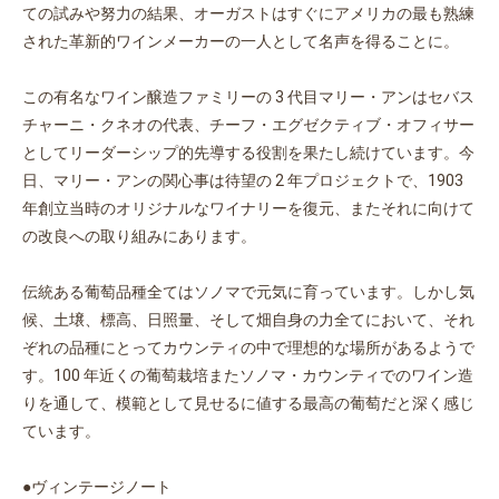
ての試みや努力の結果、オーガストはすぐにアメリカの最も熟練
された革新的ワインメーカーの一人として名声を得ることに。
この有名なワイン醸造ファミリーの 3 代目マリー・アンはセバス
チャーニ・クネオの代表、チーフ・エグゼクティブ・オフィサー
としてリーダーシップ的先導する役割を果たし続けています。今
日、マリー・アンの関心事は待望の 2 年プロジェクトで、1903
年創立当時のオリジナルなワイナリーを復元、またそれに向けて
の改良への取り組みにあります。
伝統ある葡萄品種全てはソノマで元気に育っています。しかし気
候、土壌、標高、日照量、そして畑自身の力全てにおいて、それ
ぞれの品種にとってカウンティの中で理想的な場所があるようで
す。100 年近くの葡萄栽培またソノマ・カウンティでのワイン造
りを通して、模範として見せるに値する最高の葡萄だと深く感じ
ています。
●ヴィンテージノート