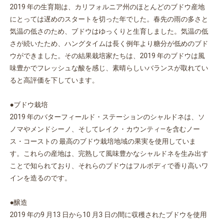
2019 年の生育期は、カリフォルニア州のほとんどのブドウ産地
にとっては遅めのスタートを切った年でした。春先の雨の多さと
気温の低さのため、ブドウはゆっくりと生育しました。気温の低
さが続いたため、ハングタイムは長く例年より糖分が低めのブド
ウができました。その結果栽培家たちは、2019 年のブドウは風
味豊かでフレッシュな酸を感じ、素晴らしいバランスが取れてい
ると高評価を下しています。
●ブドウ栽培
2019 年のバターフィールド・ステーションのシャルドネは、ソ
ノマやメンドシーノ、そしてレイク・カウンティ―を含むノー
ス・コーストの 最高のブドウ栽培地域の果実を使用していま
す。これらの産地は、完熟して風味豊かなシャルドネを生み出す
ことで知られており、それらのブドウはフルボディで香り高いワ
インを造るのです。
●醸造
2019 年の9 月13 日から10 月3 日の間に収穫されたブドウを使用