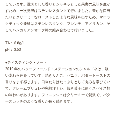
しています。溌溂とした香りとシャキッとした果実の風味を生か
すため、一次発酵はステンレスタンクで行いました。豊かな口当
たりとクリーミーなローストしたような風味を出すため、マロラ
クティック発酵はステンレスタンク、フレンチ、アメリカン、そ
お買い物を続ける
カートへ進む
してハンガリアンオーク樽の組み合わせで行いました。
TA： 8.8g/L
pH： 3.53
●ティスティング・ノート
2019 年のバターフィールド・ステーションのシャルドネは、淡
い麦わら色をしていて、焼きりんご、バニラ、バタートーストの
香りをまず感じます。口当たりはたっぷりとして丸みを帯びてい
て、クレームブリュレや完熟洋ナシ、焼き菓子に使うスパイス類
の味わいがあります。フィニッシュはクリーミーで贅沢で、バタ
ースカッチのような香りが長く続きます。