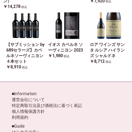
ン）
￥7,920
税込
￥14,278
税込
【サブミッション by
イオス カベルネ ソ
ロア ワインズ サン
689セラーズ】カベ
ーヴィニヨン 2023
タ ルシア ハイラン
ルネソーヴィニヨン
￥1,980
ズ シャルドネ
税込
４本セット
￥8,712
税込
￥8,910
税込
■Information
運営会社について
特定商取引法及び酒税法に基づく表記
個人情報保護方針
利用規約
■Guide
はじめての方へ