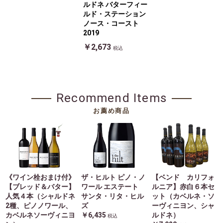
ルドネ バターフィー
ルド・ステーション
ノース・コースト
2019
￥2,673
税込
Recommend Items
お薦め商品
《ワイン栓おまけ付》
ザ・ヒルト ピノ・ノ
【ベンド カリフォ
【ブレッド＆バター】
ワール エステート
ルニア】赤白６本セ
人気４本（シャルドネ
サンタ・リタ・ヒル
ット（カベルネ・ソ
2種、ピノノワール、
ズ
ーヴィニヨン、シャ
カベルネソーヴィニヨ
￥6,435
ルドネ）
税込