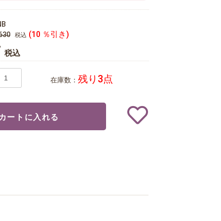
NB
(10 ％引き)
630
税込
7
税込
残り3点
在庫数：
カートに入れる