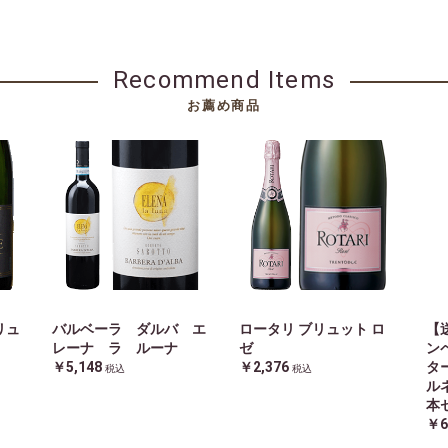
Recommend Items
お薦め商品
リュ
バルベーラ ダルバ エ
ロータリ ブリュット ロ
【
レーナ ラ ルーナ
ゼ
ン
￥5,148
￥2,376
タ
税込
税込
ル
本
￥6