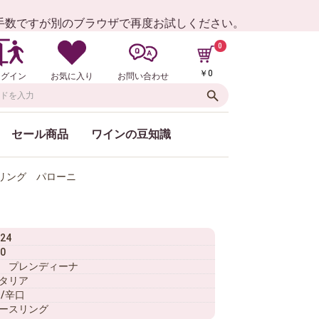
お手数ですが別のブラウザで再度お試しください。
0
￥0
ログイン
お気に入り
お問い合わせ
セール商品
ワインの豆知識
スリング パローニ
24
0
 プレンディーナ
タリア
 /辛口
ースリング