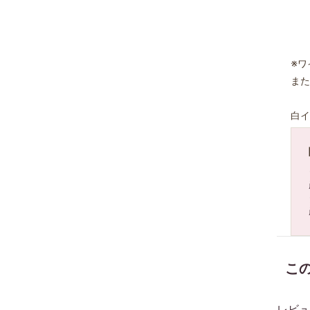
※ワ
また
白イ
こ
レビュ