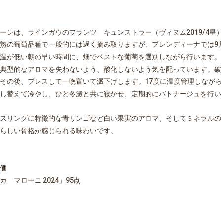
ーンは、ラインガウのフランツ キュンストラー（ヴィヌム2019/4
熟の葡萄品種で一般的には遅く摘み取りますが、プレンディーナでは9
温が低い朝の早い時間に、畑でベストな葡萄を選別しながら行います。
典型的なアロマを失わないよう、酸化しないよう気を配っています。破
その後、プレスして一晩置いて澱下げします。17度に温度管理しながら1
し替えて冷やし、ひと冬澱と共に寝かせ、定期的にバトナージュを行い
スリングに特徴的な青リンゴなど白い果実のアロマ、そしてミネラルの
らしい骨格が感じられる味わいです。
価
カ マローニ 2024」95点