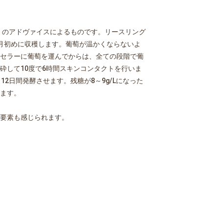
星）のアドヴァイスによるものです。リースリング
月初めに収穫します。葡萄が温かくならないよ
セラーに葡萄を運んでからは、全ての段階で葡
砕して10度で6時間スキンコンタクトを行いま
2日間発酵させます。残糖が8～9g/Lになった
ます。
要素も感じられます。