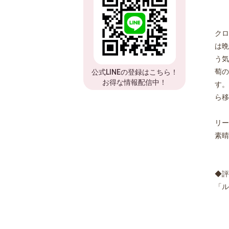
クロ
は晩
う気
萄の
公式LINEの登録はこちら！
お得な情報配信中！
す。
ら移
リー
素晴
◆評
「ル