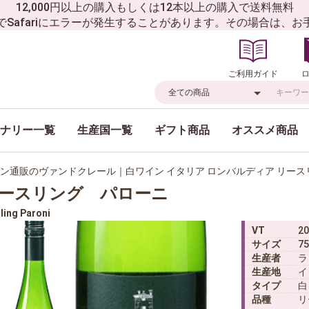
12,000円以上の購入もしくは12本以上の購入で送料無料
でSafariにエラーが発生することがあります。その場合は、
ご利用ガイド
ナリー一覧
生産国一覧
ギフト商品
オススメ商品
ン通販のヴァンドクレール｜白ワイン イタリア ロンバルディア リー
ースリング パローニ
ling Paroni
VT
20
サイズ
75
生産者
ラ
生産地
イ
タイプ
白
品種
リ