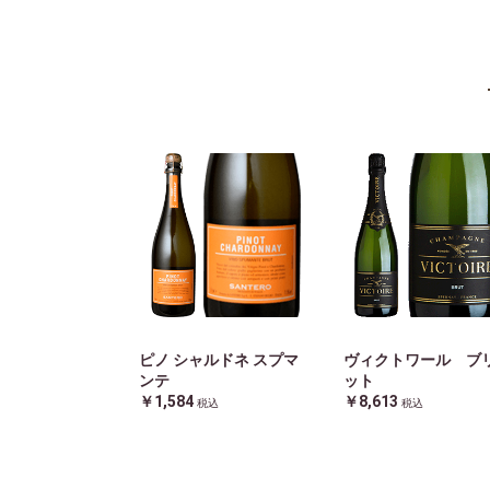
ピノ シャルドネ スプマ
ヴィクトワール ブ
ンテ
ット
￥1,584
￥8,613
税込
税込