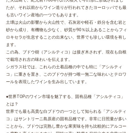
た火山島で、紀元前1700年代の大噴火で今の形に形成されまし
たが、それ以前からワイン造りが行われてきたヨーロッパでも最
も古いワイン産地の一つでもあります。
土壌は火山の影響から火山性で、石灰岩や軽石・鉄分を含む岩と
お買い物を続ける
カートへ進む
砂から成り、有機物も少なく、砂質が90％以上あることからフィ
ロキセラが生息することの出来ない、世界でも珍しい環境を有し
ます。
この為、ブドウ樹（アシルティコ）は接ぎ木されず、現在も自根
で栽培され古の味わいを伝えます。
シガラス社では、これらの土着品種の中でも特に「アシルティ
コ」に重きを置き、このブドウが持つ唯一無二な味わいとテロワ
ールを表現したワインを生み出しています。
●世界TOPのワイン市場を魅了する、固有品種「アシルティコ」
とは？
世界でも最も高貴な白ブドウの一つとして知られる「アシルティ
コ」はサントリーニ島原産の固有品種です。非常に日照量が多い
ことから、ブドウは完熟し豊かな果実味を持ち比較的にアルコー