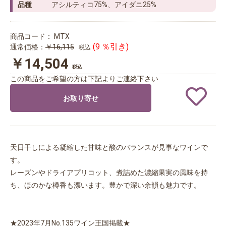
品種
アシルティコ75%、アイダニ25%
商品コード：
MTX
(9 ％引き)
通常価格：
￥16,115
税込
￥14,504
税込
この商品をご希望の方は下記よりご連絡下さい
お取り寄せ
天日干しによる凝縮した甘味と酸のバランスが見事なワインで
す。
レーズンやドライアプリコット、煮詰めた濃縮果実の風味を持
ち、ほのかな樽香も漂います。豊かで深い余韻も魅力です。
★2023年7月No.135ワイン王国掲載★