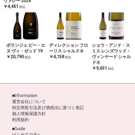
ヴァレー 2024
￥4,461
税込
ボランジェ ピー・エ
ディレクション フロ
ショウ・アンド・ス
ヌ ヴィ・ゼッド 19
ーリス シャルドネ
ミス レンズウッド・
￥20,790
￥4,158
ヴィンヤード シャル
税込
税込
ドネ
￥9,651
税込
■Information
運営会社について
特定商取引法及び酒税法に基づく表記
個人情報保護方針
利用規約
■Guide
はじめての方へ