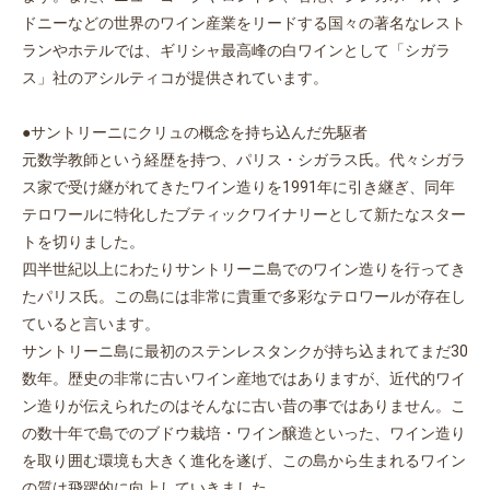
ドニーなどの世界のワイン産業をリードする国々の著名なレスト
ランやホテルでは、ギリシャ最高峰の白ワインとして「シガラ
ス」社のアシルティコが提供されています。
●サントリーニにクリュの概念を持ち込んだ先駆者
元数学教師という経歴を持つ、パリス・シガラス氏。代々シガラ
ス家で受け継がれてきたワイン造りを1991年に引き継ぎ、同年
テロワールに特化したブティックワイナリーとして新たなスター
トを切りました。
四半世紀以上にわたりサントリーニ島でのワイン造りを行ってき
たパリス氏。この島には非常に貴重で多彩なテロワールが存在し
ていると言います。
サントリーニ島に最初のステンレスタンクが持ち込まれてまだ30
数年。歴史の非常に古いワイン産地ではありますが、近代的ワイ
ン造りが伝えられたのはそんなに古い昔の事ではありません。こ
の数十年で島でのブドウ栽培・ワイン醸造といった、ワイン造り
を取り囲む環境も大きく進化を遂げ、この島から生まれるワイン
の質は飛躍的に向上していきました。