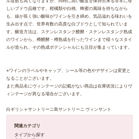
ル度数も高くなりますが、同時に高い酸度を保持出来る非常に珍
しいブドウ品種です。柑橘類や白桃、蜂蜜の風味を持ちながら
も、線が長く強い酸味がワインを引き締め、気品溢れる味わいを
生み出す点で、世界有数の高貴な白ブドウとして知られていま
す。醸造方法は、ステンレスタンク醗酵・ステンレスタンク熟成
のワインから、樽醗酵・樽熟成を行ったワインまで様々なスタイ
ルが造られ、その熟成ポテンシャルにも注目が集まっています。
※ワインのラベルやキャップ、シール等の色やデザインは変更と
なることがございます。
また商品名にヴィンテージの記載がない商品は在庫状況によりヴ
ィンテージが異なる場合がございます。
白ギリシャサントリーニ島サントリーニ ヴィンサント
関連カテゴリ
タイプから探す