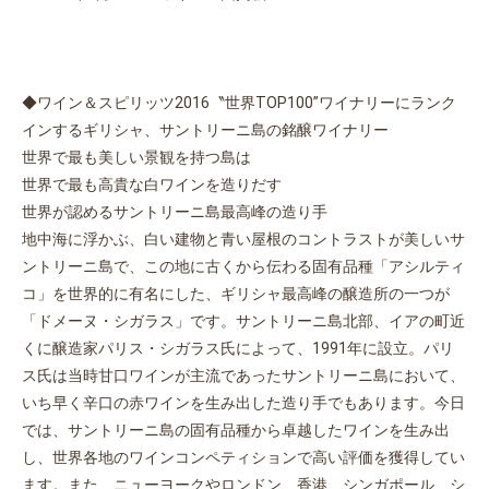
◆ワイン＆スピリッツ2016〝世界TOP100”ワイナリーにランク
インするギリシャ、サントリーニ島の銘醸ワイナリー
世界で最も美しい景観を持つ島は
世界で最も高貴な白ワインを造りだす
世界が認めるサントリーニ島最高峰の造り手
地中海に浮かぶ、白い建物と青い屋根のコントラストが美しいサ
ントリーニ島で、この地に古くから伝わる固有品種「アシルティ
コ」を世界的に有名にした、ギリシャ最高峰の醸造所の一つが
「ドメーヌ・シガラス」です。サントリーニ島北部、イアの町近
くに醸造家パリス・シガラス氏によって、1991年に設立。パリ
ス氏は当時甘口ワインが主流であったサントリーニ島において、
いち早く辛口の赤ワインを生み出した造り手でもあります。今日
では、サントリーニ島の固有品種から卓越したワインを生み出
し、世界各地のワインコンペティションで高い評価を獲得してい
ます。また、ニューヨークやロンドン、香港、シンガポール、シ