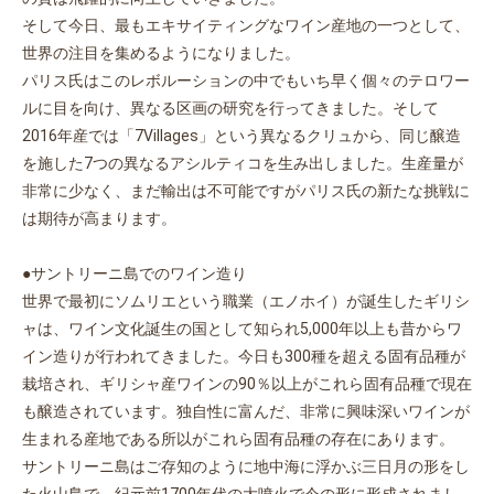
そして今日、最もエキサイティングなワイン産地の一つとして、
世界の注目を集めるようになりました。
パリス氏はこのレボルーションの中でもいち早く個々のテロワー
ルに目を向け、異なる区画の研究を行ってきました。そして
2016年産では「7Villages」という異なるクリュから、同じ醸造
を施した7つの異なるアシルティコを生み出しました。生産量が
非常に少なく、まだ輸出は不可能ですがパリス氏の新たな挑戦に
は期待が高まります。
●サントリーニ島でのワイン造り
世界で最初にソムリエという職業（エノホイ）が誕生したギリシ
ャは、ワイン文化誕生の国として知られ5,000年以上も昔からワ
イン造りが行われてきました。今日も300種を超える固有品種が
栽培され、ギリシャ産ワインの90％以上がこれら固有品種で現在
も醸造されています。独自性に富んだ、非常に興味深いワインが
生まれる産地である所以がこれら固有品種の存在にあります。
サントリーニ島はご存知のように地中海に浮かぶ三日月の形をし