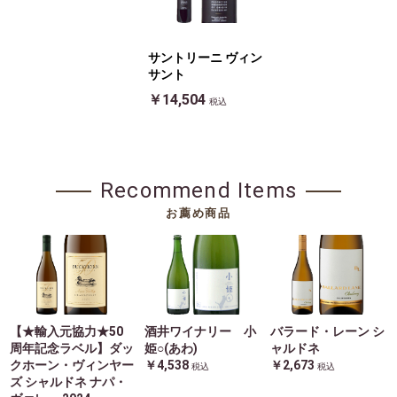
サントリーニ ヴィン
サント
￥14,504
税込
Recommend Items
お薦め商品
【★輸入元協力★50
酒井ワイナリー 小
バラード・レーン シ
周年記念ラベル】ダッ
姫○(あわ)
ャルドネ
クホーン・ヴィンヤー
￥4,538
￥2,673
税込
税込
ズ シャルドネ ナパ・