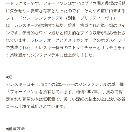
ートラクターです。フォードソンはすぐにブドウ園と農場の活動
に欠かせない貴重な存在となったのです。そんな名前に由来する
フォードソン・ジンファンデル（別名：プリミティーヴォ）
は、カレスキーの敷地内で栽培、醸造、熟成された単一畑のワイ
ンです。伝統的なワイン造りと精力的なブドウ栽培が組み合わさ
れています。フレンチオークとアメリカンオークのホグスヘッド
で熟成された、カレスキー特有のストラクチャーとリッチさを示
す風味豊かなジンファンデルに仕上がりました。
●畑
カレスキーはモッパにこの2エーカーのジンファンデルの単一畑
「フォードソン」を所有しています。植樹2007年。手摘みで剪
定された葡萄の木は低収量で、美しい深紅の粘土の上に浅い砂質
ローム土壌で栽培されています。
●醸造方法