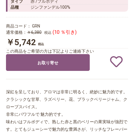
タイプ
赤 /フルボディ
品種
ジンファンデル100%
商品コード：
GRN
(10 ％引き)
通常価格：
￥6,380
税込
￥5,742
税込
この商品をご希望の方は下記よりご連絡下さい
お取り寄せ
深紅を呈しており、アロマは非常に明るく、絶妙に魅力的です。
クラシックな甘草、ラズベリー、花、ブラックベリージャム、ク
ローブスパイス。
非常にパワフルで 魅力的です。
味わいはフルボディで、熟した赤と黒のベリーの果実味が強烈で
す。とてもジューシーで魅力的な豊満さが、リッチなフレーバー