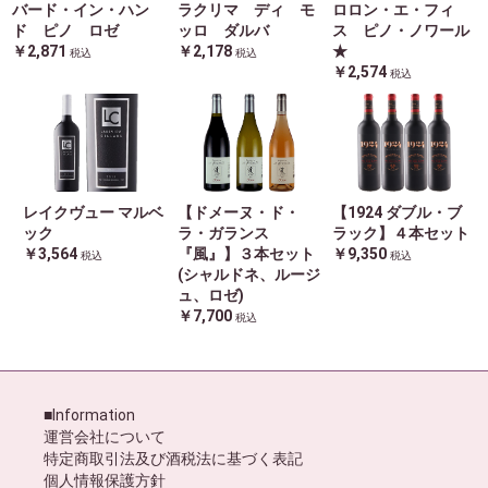
バード・イン・ハン
ラクリマ ディ モ
ロロン・エ・フィ
ド ピノ ロゼ
ッロ ダルバ
ス ピノ・ノワール
￥2,871
￥2,178
★
税込
税込
￥2,574
税込
レイクヴュー マルベ
【ドメーヌ・ド・
【1924 ダブル・ブ
ック
ラ・ガランス
ラック】４本セット
￥3,564
『風』】３本セット
￥9,350
税込
税込
(シャルドネ、ルージ
ュ、ロゼ)
￥7,700
税込
■Information
運営会社について
特定商取引法及び酒税法に基づく表記
個人情報保護方針