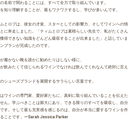
の名前で関わることには、すべて全力で取り組んでいます。
を知り理解することが、最もワクワクするし、学びが多いんです。
ムとロブは、彼女の才覚、スターとしての影響力、そしてワインへの情
とに奔走しました。「ティムとロブは素晴らしい先生で、私がたくさん
獲得できない知識をどんどん吸収することが出来ました」と話していま
ンブランが完成したのです。
が履かない靴を誰かに勧めたりはしない様に、
が飲みたくて信じられるワインでなければ飲んでくれなんて絶対に言え
のシューズブランドを展開するサラらしい言葉です。
はワインの専門家、愛好家たちに、真剣に取り組んでいることを伝えた
お買い物を続ける
カートへ進む
せん。学ぶべきことは膨大にあり、できる限りのすべてを吸収し、自分
です。そして最も充実感を感じるのは、自分が本当に愛するワインを作
ことです」ーSarah Jessica Parker