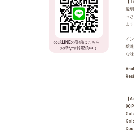
【Ta
透明
ュさ
ます
イン
公式LINEの登録はこちら！
醸造
お得な情報配信中！
な味
Anal
Resi
【A
90 P
Gold
Gold
Doub