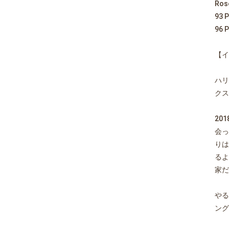
Rose
93 P
96 P
【イ
ハリ
クス
20
会っ
りは
るよ
家だ
やる
ング