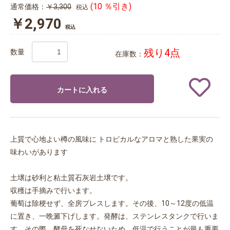
(10 ％引き)
通常価格：
￥3,300
税込
￥2,970
税込
残り4点
数量
在庫数：
カートに入れる
上質で心地よい樽の風味に トロピカルなアロマと熟した果実の
味わいがあります
土壌は砂利と粘土質石灰岩土壌です。
収穫は手摘みで行います。
葡萄は除梗せず、全房プレスします。その後、10～12度の低温
に置き、一晩澱下げします。発酵は、ステンレスタンクで行いま
す。その際、酵母を死なせないため、低温で行うことが最も重要