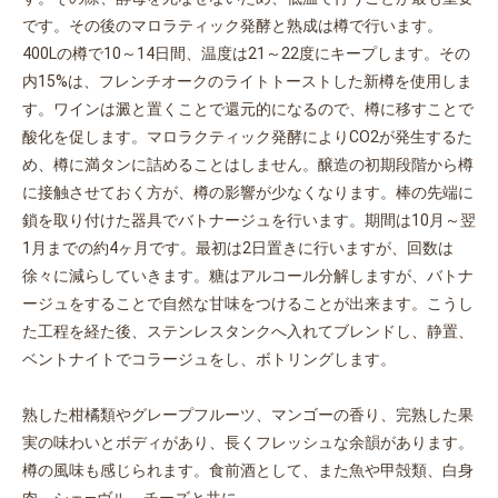
です。その後のマロラティック発酵と熟成は樽で行います。
400Lの樽で10～14日間、温度は21～22度にキープします。その
内15%は、フレンチオークのライトトーストした新樽を使用しま
す。ワインは澱と置くことで還元的になるので、樽に移すことで
酸化を促します。マロラクティック発酵によりCO2が発生するた
め、樽に満タンに詰めることはしません。醸造の初期段階から樽
に接触させておく方が、樽の影響が少なくなります。棒の先端に
鎖を取り付けた器具でバトナージュを行います。期間は10月～翌
1月までの約4ヶ月です。最初は2日置きに行いますが、回数は
徐々に減らしていきます。糖はアルコール分解しますが、バトナ
ージュをすることで自然な甘味をつけることが出来ます。こうし
た工程を経た後、ステンレスタンクへ入れてブレンドし、静置、
ベントナイトでコラージュをし、ボトリングします。
熟した柑橘類やグレープフルーツ、マンゴーの香り、完熟した果
実の味わいとボディがあり、長くフレッシュな余韻があります。
樽の風味も感じられます。食前酒として、また魚や甲殻類、白身