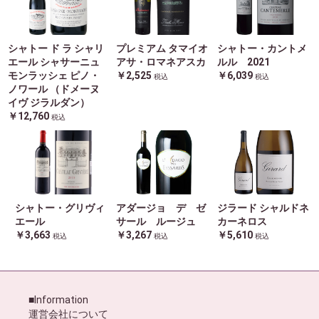
シャトー ド ラ シャリ
プレミアム タマイオ
シャトー・カントメ
エール シャサーニュ
アサ・ロマネアスカ
ルル 2021
モンラッシェ ピノ・
￥2,525
￥6,039
税込
税込
ノワール （ドメーヌ
イヴ ジラルダン）
￥12,760
税込
シャトー・グリヴィ
アダージョ デ ゼ
ジラード シャルドネ
エール
サール ルージュ
カーネロス
￥3,663
￥3,267
￥5,610
税込
税込
税込
■Information
運営会社について