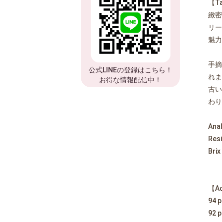
【Ta
緻密
リー
魅力
手摘
公式LINEの登録はこちら！
れま
お得な情報配信中！
古い
わり
Anal
Resi
Brix
【A
94 p
92 p