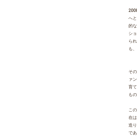
20
へと
的な
ショ
られ
も、
その
ァン
育て
もの
この
在は
造り
であ