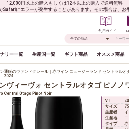
12,000円以上の購入もしくは12本以上の購入で送料無料
でSafariにエラーが発生することがあります。その場合は、
ご利用ガイド
ナリー一覧
生産国一覧
ギフト商品
オススメ商品
ン通販のヴァンドクレール｜赤ワイン ニュージーランド セントラルオタ
 2024
ンヴィーヴォ セントラルオタゴ ピノノワ
vo Central Otago Pinot Noir
VT
20
サイズ
75
生産者
イ
生産地
ニ
タイプ
赤