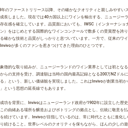
08年のファーストリリース以降、その確かなクオリティと親しみやすいスタ
成長しました。現在では40カ国以上にワインを輸出する、ニュージー
存在感を確立しています。品質面においても、IWSC（インターナショ
ン）をはじめとする国際的なワインコンクールで数多くの受賞歴を誇り
る確かな技術と品質がしっかりと息づいています。一方で、従来のワイ
Invivoが多くのファンを惹きつけてきた理由のひとつです。
象徴的な取り組みが、ニュージーランドのワイン業界としては初となる
からの支持を受け、調達額は当時の国内最高記録となる200万NZドルに到
る」という、新しい価値観を実現しました。これはInvivoが創業当初
」という思想の延長線でもあります。
お買い物を続ける
カートへ進む
成功を背景に、Invivoはニュージーランド政府が1902年に設立した
この由緒ある場所を醸造およびボトリングの拠点とし、伝統に敬意を払
を続けています。Invivoが目指しているのは、常に時代とともに進化
り続けること。世界レベルのクオリティを保ちながら、ほんの少しの遊