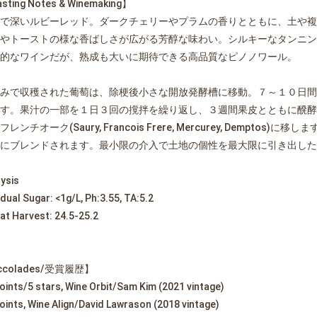
sting Notes & Winemaking】
で深いルビーレッド。ダークチェリーやプラムの香りとともに、土や複
やトーストの様な香ばしさが広がる芳醇な味わい。シルキーなタンニン
的なワインだが、熟成も大いに期待できる高品質なピノノワール。
みで収穫された葡萄は、除梗後小さな開放発酵槽に移動。７～１０日間
す。果汁の一部を１日３回の撹拌を繰り返し、３週間果皮とともに醗酵
フレンチオーク(Saury, Francois Frere, Mercurey, Demp
にブレンドされます。最小限の介入で土地の個性を最大限に引き出した
ysis
dual Sugar: <1g/L, Ph:3.55, TA:5.2
 at Harvest: 24.5-25.2
ccolades/受賞履歴】
oints/5 stars, Wine Orbit/Sam Kim (2021 vintage)
oints, Wine Align/David Lawrason (2018 vintage)