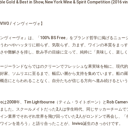
le Gold & Best in Show, New York Wine & Spirit Competition (2016 vi
NVIVO / インヴィーヴォ】
ンヴィーヴォ』は、「100% BS Free」をブランド哲学に掲げるニュージー
うわべやハッタリに頼らず、気取らず、力まず、ワインの本質をまっす
さや難解さを排し、飲み手の目線に立って、純粋に「美味しく、楽しく
ージーランドならではのクリーンでフレッシュな果実味を軸に、現代的
好家、ソムリエに至るまで、幅広い層から支持を集めています。船の羅
概念にとらわれることなく、自分たちが信じる方向へ進み続けるというIn
vivoは2008年、Tim Lightbourne（ティム・ライトボーン）とRob
ました。スクールメイトだった2人は学生時代、同じサッカーチームで
イン業界でそれぞれ世界を飛び回っていた2人がロンドンで再会し、「
ワインを造ろう」と語り合ったことが、Invivo誕生のきっかけです。