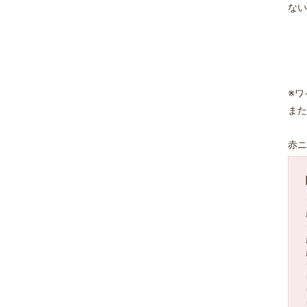
ない
※ワ
また
赤ニ