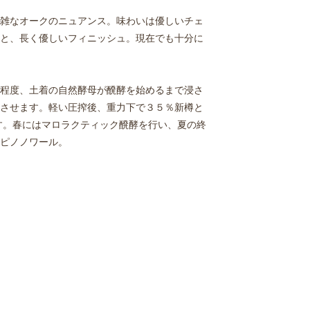
雑なオークのニュアンス。味わいは優しいチェ
と、長く優しいフィニッシュ。現在でも十分に
程度、土着の自然酵母が醗酵を始めるまで浸さ
させます。軽い圧搾後、重力下で３５％新樽と
tos)に移します。春にはマロラクティック醗酵を行い、夏の終
ピノノワール。