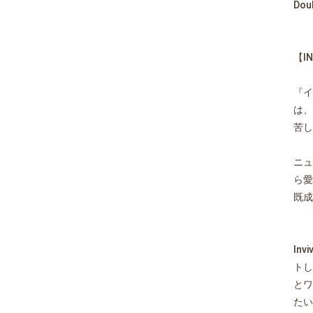
Doub
【I
『イ
は、
苦し
ニュ
ら愛
既成
In
トし
とワ
たい