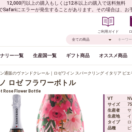
12,000円以上の購入もしくは12本以上の購入で送料無料
でSafariにエラーが発生することがあります。その場合は、
ご利用ガイド
ナリー一覧
生産国一覧
ギフト商品
オススメ商品
ン通販のヴァンドクレール｜ロゼワイン スパークリング イタリア ピエモ
ノ ロゼ フラワーボトル
t Rose Flower Bottle
VT
N
サイズ
75
生産者
サ
生産地
イ
タイプ
ロ
品種
ピ