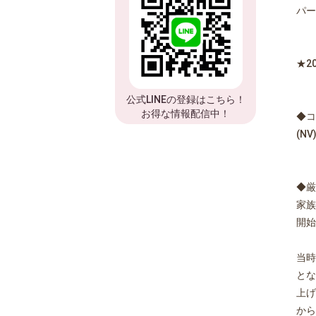
パー
★2
公式LINEの登録はこちら！
お得な情報配信中！
◆コ
(N
◆厳
家族
開始
当時
とな
上げ
から