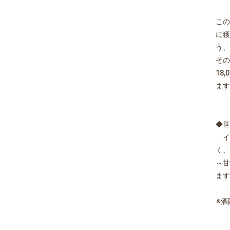
この
に獲
う、
その
18
ます
◆世
イ
く、
～甘
ます
※酒