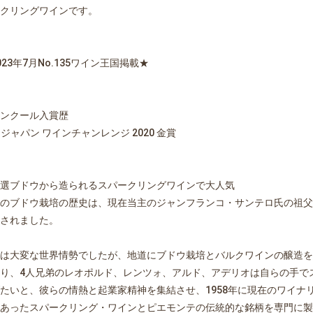
クリングワインです。
023年7月No.135ワイン王国掲載★
ンクール入賞歴
V)ジャパン ワインチャンレンジ 2020 金賞
選ブドウから造られるスパークリングワインで大人気
のブドウ栽培の歴史は、現在当主のジャンフランコ・サンテロ氏の祖父
されました。
は大変な世界情勢でしたが、地道にブドウ栽培とバルクワインの醸造を
り、4人兄弟のレオポルド、レンツォ、アルド、アデリオは自らの手で
たいと、彼らの情熱と起業家精神を集結させ、1958年に現在のワイナ
あったスパークリング・ワインとピエモンテの伝統的な銘柄を専門に製