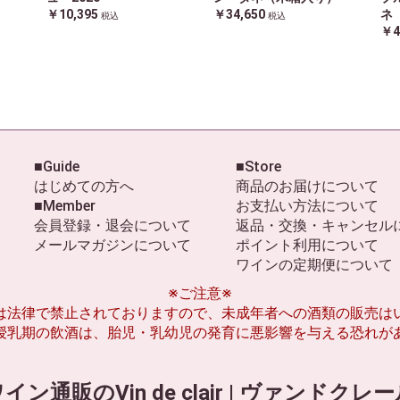
￥10,395
￥34,650
ネ
税込
税込
￥4
■Guide
■Store
はじめての方へ
商品のお届けについて
■Member
お支払い方法について
会員登録・退会について
返品・交換・キャンセル
メールマガジンについて
ポイント利用について
ワインの定期便について
※ご注意※
は法律で禁止されておりますので、未成年者への酒類の販売は
授乳期の飲酒は、胎児・乳幼児の発育に悪影響を与える恐れが
イン通販のVin de clair | ヴァンドクレ