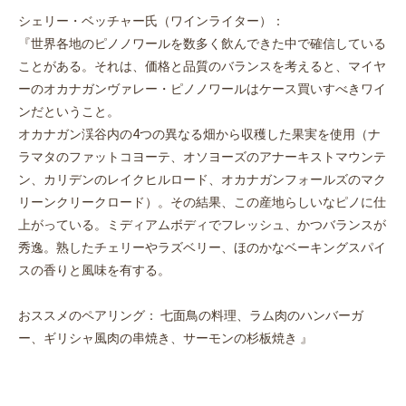
シェリー・ベッチャー氏（ワインライター）：
『世界各地のピノノワールを数多く飲んできた中で確信している
ことがある。それは、価格と品質のバランスを考えると、マイヤ
ーのオカナガンヴァレー・ピノノワールはケース買いすべきワイ
ンだということ。
オカナガン渓谷内の4つの異なる畑から収穫した果実を使用（ナ
ラマタのファットコヨーテ、オソヨーズのアナーキストマウンテ
ン、カリデンのレイクヒルロード、オカナガンフォールズのマク
リーンクリークロード）。その結果、この産地らしいなピノに仕
お買い物を続ける
カートへ進む
上がっている。ミディアムボディでフレッシュ、かつバランスが
秀逸。熟したチェリーやラズベリー、ほのかなベーキングスパイ
スの香りと風味を有する。
おススメのペアリング： 七面鳥の料理、ラム肉のハンバーガ
ー、ギリシャ風肉の串焼き、サーモンの杉板焼き 』