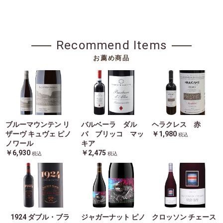
Recommend Items
お薦め商品
ブルーマウンテン リ
バルベーラ ダル
ヘラクレス 赤
ザーヴ キュヴェ ピノ
バ ブリッコ マッ
￥1,980
税込
ノワール
キア
￥6,930
￥2,475
税込
税込
1924 ダブル・ブラ
ジャガーナット ピノ
クロッソン チェース