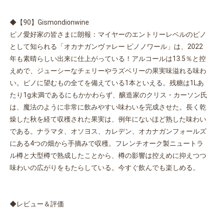
◆【90】Gismondionwine
ピノ愛好家の皆さまに朗報：マイヤーのエントリーレベルのピノ
として知られる「オカナガンヴァレー ピノノワール」は、2022
年も素晴らしい出来に仕上がっている！アルコールは13.5％と控
えめで、ジューシーなチェリーやラズベリーの果実味溢れる味わ
い。ピノに望むもの全てを備えている1本といえる。残糖は1Lあ
たり1g未満であるにもかかわらず、醸造家のクリス・カーソン氏
は、魔法のように非常に飲みやすい味わいを完成させた。長く乾
燥した秋を経て収穫された果実は、例年にないほど熟した味わい
である。ナラマタ、オソヨス、カレデン、オカナガンフォールズ
にある4つの畑から手摘みで収穫。フレンチオーク製ニュートラ
ル樽と大型樽で熟成したことから、樽の影響は控えめに抑えつつ
味わいの広がりをもたらしている。今すぐ飲んでも楽しめる。
◆レビュー＆評価