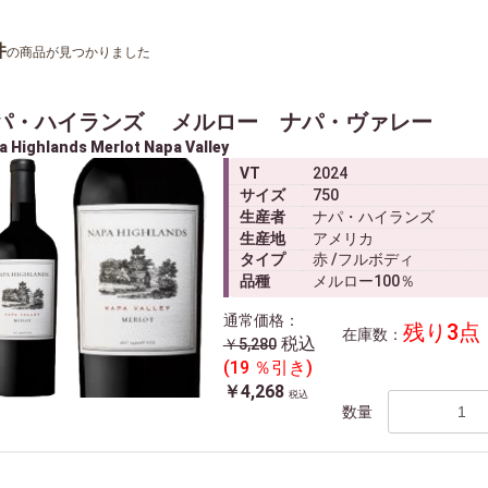
件
の商品が見つかりました
パ・ハイランズ メルロー ナパ・ヴァレー
a Highlands Merlot Napa Valley
VT
2024
サイズ
750
生産者
ナパ・ハイランズ
生産地
アメリカ
タイプ
赤 /フルボディ
品種
メルロー100％
通常価格：
残り3点
在庫数：
税込
￥5,280
(19 ％引き)
￥4,268
税込
数量