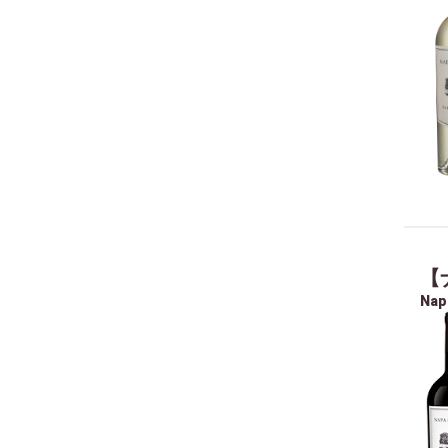
【
Nap