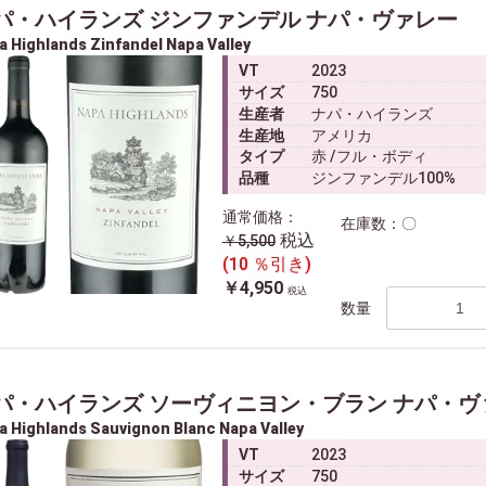
パ・ハイランズ ジンファンデル ナパ・ヴァレー
a Highlands Zinfandel Napa Valley
VT
2023
サイズ
750
生産者
ナパ・ハイランズ
生産地
アメリカ
タイプ
赤 /フル・ボディ
品種
ジンファンデル100%
通常価格：
在庫数：〇
税込
￥5,500
(10 ％引き)
￥4,950
税込
数量
パ・ハイランズ ソーヴィニヨン・ブラン ナパ・ヴ
a Highlands Sauvignon Blanc Napa Valley
VT
2023
サイズ
750