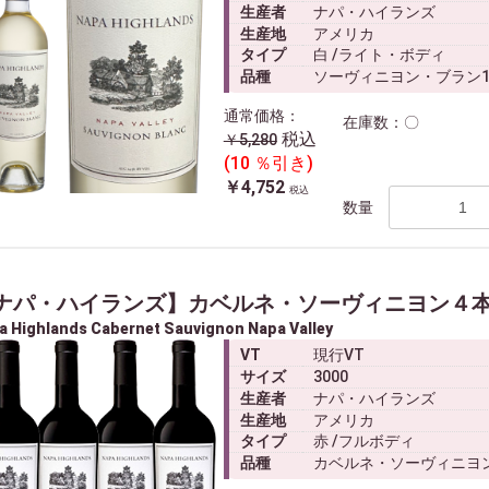
生産者
ナパ・ハイランズ
生産地
アメリカ
タイプ
白 /ライト・ボディ
品種
ソーヴィニヨン・ブラン1
通常価格：
在庫数：〇
税込
￥5,280
(10 ％引き)
￥4,752
税込
数量
ナパ・ハイランズ】カベルネ・ソーヴィニヨン４
a Highlands Cabernet Sauvignon Napa Valley
VT
現行VT
サイズ
3000
生産者
ナパ・ハイランズ
生産地
アメリカ
タイプ
赤 /フルボディ
品種
カベルネ・ソーヴィニヨン