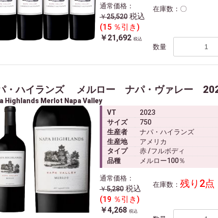
通常価格：
在庫数：〇
税込
￥25,520
(15 ％引き)
￥21,692
税込
数量
パ・ハイランズ メルロー ナパ・ヴァレー 202
a Highlands Merlot Napa Valley
VT
2023
サイズ
750
生産者
ナパ・ハイランズ
生産地
アメリカ
タイプ
赤 /フルボディ
品種
メルロー100％
通常価格：
残り2点
在庫数：
税込
￥5,280
(19 ％引き)
￥4,268
税込