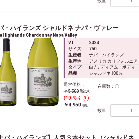
数量
パ・ハイランズ シャルドネ ナパ・ヴァレー
a Highlands Chardonnay Napa Valley
VT
2023
サイズ
750
生産者
ナパ・ハイランズ
生産地
アメリカ カリフォルニア
タイプ
白 /ミディアム・ボディ
品種
シャルドネ100％
通常価格：
在庫数：〇
税込
￥5,500
(10 ％引き)
￥4,950
税込
数量
ナパ・ハイランズ】人気３本セット（シャルドネ