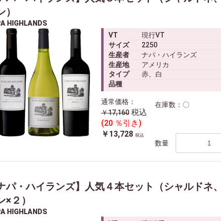
ン）
A HIGHLANDS
VT
現行VT
サイズ
2250
生産者
ナパ・ハイランズ
生産地
アメリカ
タイプ
赤、白
品種
通常価格：
在庫数：〇
税込
￥17,160
(20 ％引き)
￥13,728
税込
数量
ナパ・ハイランズ】人気４本セット（シャルドネ
ン×２）
A HIGHLANDS