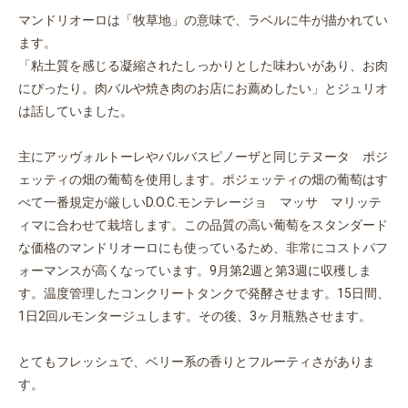
マンドリオーロは「牧草地」の意味で、ラベルに牛が描かれてい
ます。
「粘土質を感じる凝縮されたしっかりとした味わいがあり、お肉
にぴったり。肉バルや焼き肉のお店にお薦めしたい」とジュリオ
は話していました。
主にアッヴォルトーレやバルバスピノーザと同じテヌータ ポジ
ェッティの畑の葡萄を使用します。ポジェッティの畑の葡萄はす
べて一番規定が厳しいD.O.C.モンテレージョ マッサ マリッテ
ィマに合わせて栽培します。この品質の高い葡萄をスタンダード
な価格のマンドリオーロにも使っているため、非常にコストパフ
ォーマンスが高くなっています。9月第2週と第3週に収穫しま
す。温度管理したコンクリートタンクで発酵させます。15日間、
1日2回ルモンタージュします。その後、3ヶ月瓶熟させます。
とてもフレッシュで、ベリー系の香りとフルーティさがありま
す。