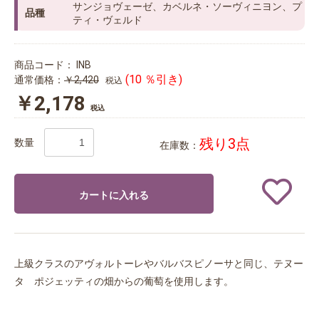
サンジョヴェーゼ、カベルネ・ソーヴィニヨン、プ
品種
ティ・ヴェルド
商品コード：
INB
(10 ％引き)
通常価格：
￥2,420
税込
￥2,178
税込
残り3点
数量
在庫数：
カートに入れる
上級クラスのアヴォルトーレやバルバスピノーサと同じ、テヌー
タ ポジェッティの畑からの葡萄を使用します。