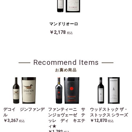
マンドリオーロ
￥2,178
税込
Recommend Items
お薦め商品
デコイ ジンファンデ
ファンティーニ サ
ウッドストック ザ・
ル
ンジョヴェーゼ テ
ストックス シラーズ
￥3,267
ッレ ディ キエテ
￥12,870
税込
税込
ィ★
￥1,782