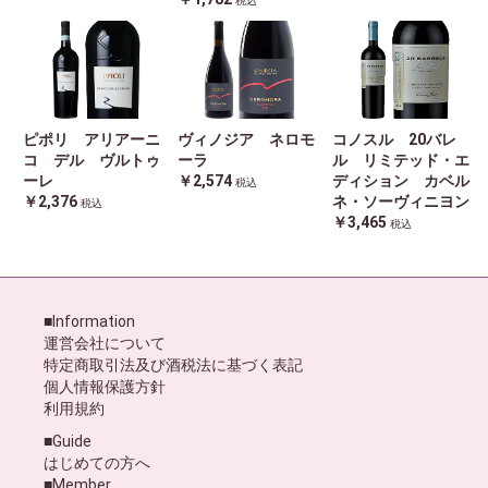
税込
ピポリ アリアーニ
ヴィノジア ネロモ
コノスル 20バレ
コ デル ヴルトゥ
ーラ
ル リミテッド・エ
ーレ
￥2,574
ディション カベル
税込
￥2,376
ネ・ソーヴィニヨン
税込
￥3,465
税込
■Information
運営会社について
特定商取引法及び酒税法に基づく表記
個人情報保護方針
利用規約
■Guide
はじめての方へ
■Member