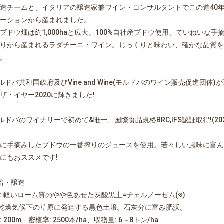
造チームと、イタリアの醸造家兼ワイン・コンサルタントでこの道40
ーションから産まれました。
ブドウ畑は約1,000haと広大。100%自社産ブドウ使用、ていねいな
りから産まれるラダチーニ・ワイン。じっくりと味わい、確かな品質を
。
ルドバ共和国政府及びVine and Wine(モルドバのワイン販売促進団
ザ・イヤー2020に輝きました!
ルドバのワイナリーで初めて&唯一、国際食品規格BRC,IFS認証取得!(202
に手摘みしたブドウの一番搾りのジュースを使用。若々しい風味に富ん
にもおススメです!
培・醸造
: 軽いローム質のやや色あせた炭酸黒土=チェルノーゼム(※)
乾燥気候下の草原に発達する黒色土壌。石灰分に富み肥沃。
: 200m、密植率: 2500本/ha、収穫量: 6～8トン/ha