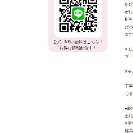
培醸
ボレ
所有
だわ
ます
公式LINEの登録はこちら！
お得な情報配信中！
※モ
ブ・
※モ
丁寧
心者
●栽
土壌
※半
標高