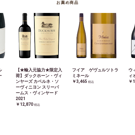
お薦め商品
ル
【★輸入元協力★限定入
フイア ゲヴュルツトラ
ウ
ラー
荷】ダックホーン・ヴィ
ミネール
ィ
ンヤーズ カベルネ・ソ
￥3,465
￥1
税込
ーヴィニヨン スリーパ
ームス・ヴィンヤード
2021
￥12,870
税込