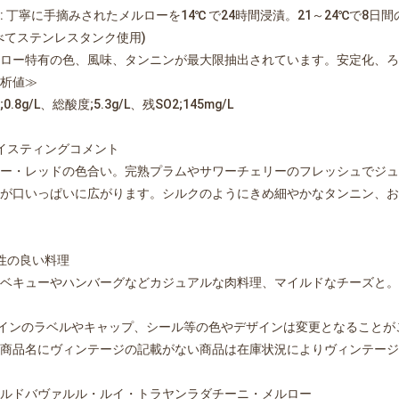
: 丁寧に手摘みされたメルローを14℃ で24時間浸漬。21～24℃で8日
べてステンレスタンク使用)
ロー特有の色、風味、タンニンが最大限抽出されています。安定化、ろ
析値≫
0.8g/L、総酸度;5.3g/L、残SO2;145mg/L
イスティングコメント
ー・レッドの色合い。完熟プラムやサワーチェリーのフレッシュでジュ
が口いっぱいに広がります。シルクのようにきめ細やかなタンニン、お
性の良い料理
ベキューやハンバーグなどカジュアルな肉料理、マイルドなチーズと。
インのラベルやキャップ、シール等の色やデザインは変更となることが
商品名にヴィンテージの記載がない商品は在庫状況によりヴィンテージ
ルドバヴァルル・ルイ・トラヤンラダチーニ・メルロー
お買い物を続ける
カートへ進む