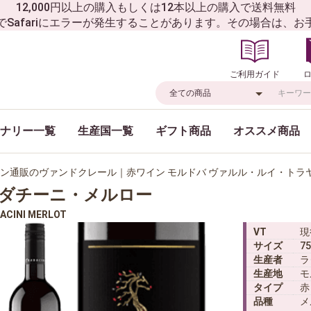
12,000円以上の購入もしくは12本以上の購入で送料無料
でSafariにエラーが発生することがあります。その場合は、
ご利用ガイド
ナリー一覧
生産国一覧
ギフト商品
オススメ商品
ン通販のヴァンドクレール｜赤ワイン モルドバ ヴァルル・ルイ・トラ
ダチーニ・メルロー
ACINI MERLOT
VT
現
サイズ
75
生産者
ラ
生産地
モ
タイプ
赤
品種
メ