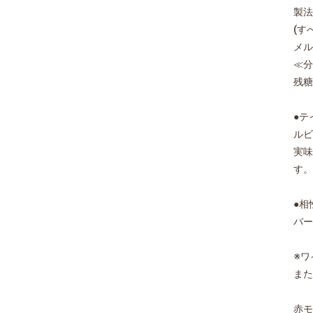
製法
(す
メル
≪分
残糖;
●テ
ルビ
実味
す。
●相
バー
※ワ
また
赤モ