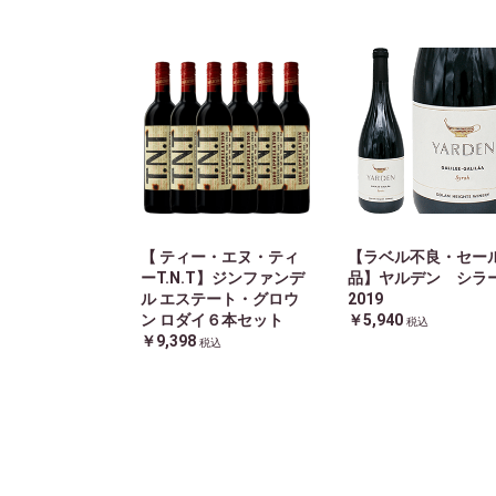
【 ティー・エヌ・ティ
【ラベル不良・セー
ーT.N.T】ジンファンデ
品】ヤルデン シ
ル エステート・グロウ
2019
ン ロダイ６本セット
￥5,940
税込
￥9,398
税込