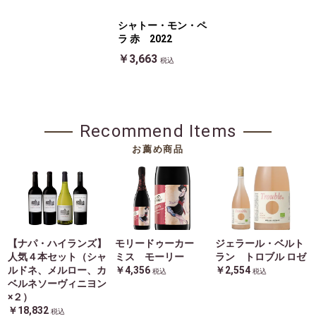
シャトー・モン・ペ
ラ 赤 2022
￥3,663
税込
Recommend Items
お薦め商品
【ナパ・ハイランズ】
モリードゥーカー
ジェラール・ベルト
人気４本セット（シャ
ミス モーリー
ラン トロブル ロゼ
ルドネ、メルロー、カ
￥4,356
￥2,554
税込
税込
ベルネソーヴィニヨン
×２）
￥18,832
税込