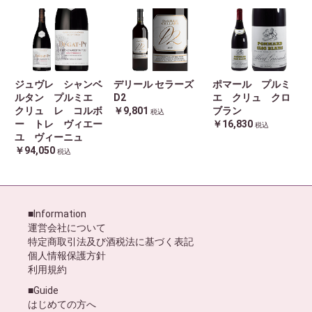
ジュヴレ シャンベ
デリール セラーズ
ポマール プルミ
ルタン プルミエ
D2
エ クリュ クロ
クリュ レ コルボ
￥9,801
ブラン
税込
ー トレ ヴィエー
￥16,830
税込
ユ ヴィーニュ
￥94,050
税込
■Information
運営会社について
特定商取引法及び酒税法に基づく表記
個人情報保護方針
利用規約
■Guide
はじめての方へ