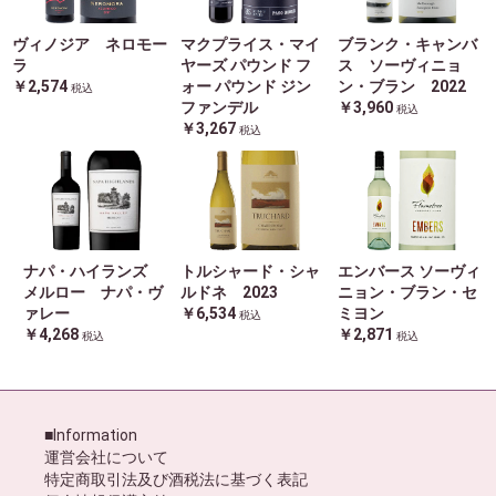
ヴィノジア ネロモー
マクプライス・マイ
ブランク・キャンバ
ラ
ヤーズ パウンド フ
ス ソーヴィニョ
￥2,574
ォー パウンド ジン
ン・ブラン 2022
税込
ファンデル
￥3,960
税込
￥3,267
税込
ナパ・ハイランズ
トルシャード・シャ
エンバース ソーヴィ
メルロー ナパ・ヴ
ルドネ 2023
ニョン・ブラン・セ
ァレー
￥6,534
ミヨン
税込
￥4,268
￥2,871
税込
税込
■Information
運営会社について
特定商取引法及び酒税法に基づく表記