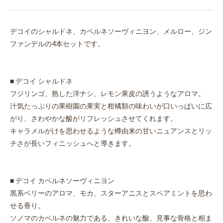
デコイのシャルドネ、カベルネソーヴィニヨン、メルロー、ジン
ファンデルの4本セットです。
■ デコイ シャルドネ
フジリンゴ、熟した洋ナシ、レモン果皮の誘うようなアロマ。
汁気たっぷりの果樹園の果実と柑橘類の味わいが口いっぱいに広
がり、さわやかな酸がリフレッシュさせてくれます。
キャラメルがけを思わせるような樽由来の甘いニュアンスとリッ
チさが長いフィニッシュへと導きます。
■ デコイ カベルネソーヴィニヨン
黒系ベリーのアロマ、モカ、スターアニスとスペアミントを思わ
せる香り。
ソノマのカベルネの魅力である、きれいな酸、見事な骨格と相ま