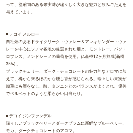
って、凝縮間のある果実味が瑞々しく大きな魅力と飲みごたえを
与えています。
■ デコイ メルロー
自社畑のあるドライクリーク・ヴァレー＆アレキサンダー・ヴァ
レーを中心にソノマ各地の厳選された畑と、モントレー、パソ・
ロブレス、メンドシーノの葡萄を使用。仏産樽12ヶ月熟成(新樽
35%) 。
ブラックチェリー、ダーク・チョコレートの魅力的なアロマに加
えて、樽から来るほのかな燻し香が感じられる。瑞々しい果実が
幾重にも層をなし、酸、タンニンとのバランスがよくとれ、優美
でベルベットのような柔らかい口当たり。
■ デコイ ジンファンデル
瑞々しいブラックベリーとダークプラムに新鮮なブルーベリー、
モカ、ダークチョコレートのアロマ。