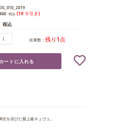
DS_010_2019
(10 ％引き)
920
税込
8
税込
残り1点
在庫数：
カートに入れる
躍脚光を浴びた最上級キュヴェ。