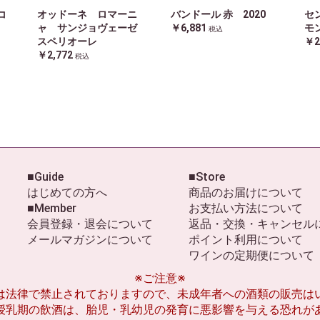
コ
オッドーネ ロマーニ
バンドール 赤 2020
セ
ャ サンジョヴェーゼ
￥6,881
モ
税込
スペリオーレ
￥2
￥2,772
税込
■Guide
■Store
はじめての方へ
商品のお届けについて
■Member
お支払い方法について
会員登録・退会について
返品・交換・キャンセル
メールマガジンについて
ポイント利用について
ワインの定期便について
※ご注意※
は法律で禁止されておりますので、未成年者への酒類の販売は
授乳期の飲酒は、胎児・乳幼児の発育に悪影響を与える恐れが