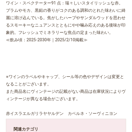
ワイン・スペクテーター91 点：瑞々しいスタイリッシュな赤。
プラムやモカ、黒鉛の香りがコクのある調和のとれた味わいに綺
麗に溶け込んでいる。焦がしたハーブやサンダルウッドを思わせ
るスモーキーなニュアンスとともにやや噛み応えのある後味が印
象的。フレッシュでミネラリーな焦点の定まった味わい。
≪飲み頃：2025-2030年｜2025/2/10掲載≫
※ワインのラベルやキャップ、シール等の色やデザインは変更と
なることがございます。
また商品名にヴィンテージの記載がない商品は在庫状況によりヴ
ィンテージが異なる場合がございます。
赤イスラエルガリラヤヤルデン カベルネ・ソーヴィニヨン
お買い物を続ける
カートへ進む
関連カテゴリ