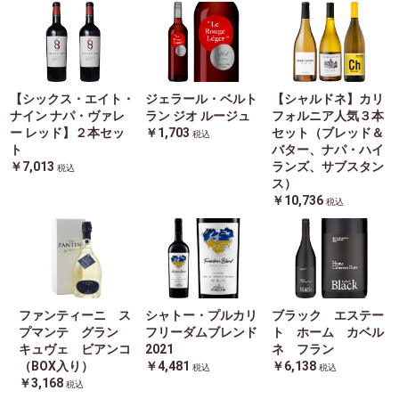
【シックス・エイト・
ジェラール・ベルト
【シャルドネ】カリ
ナイン ナパ・ヴァレ
ラン ジオ ルージュ
フォルニア人気３本
ー レッド】２本セッ
￥1,703
セット（ブレッド＆
税込
ト
バター、ナパ・ハイ
￥7,013
ランズ、サブスタン
税込
ス）
￥10,736
税込
ファンティーニ ス
シャトー・プルカリ
ブラック エステー
プマンテ グラン
フリーダムブレンド
ト ホーム カベル
キュヴェ ビアンコ
2021
ネ フラン
（BOX入り）
￥4,481
￥6,138
税込
税込
￥3,168
税込