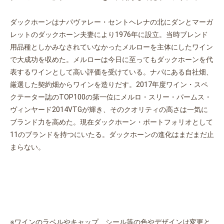
ダックホーンはナパヴァレー・セントヘレナの北にダンとマーガ
レットのダックホーン夫妻により1976年に設立。当時ブレンド
用品種としかみなされていなかったメルローを主体にしたワイン
で大成功を収めた。メルローは今日に至ってもダックホーンを代
表するワインとして高い評価を受けている。ナパにある自社畑、
お買い物を続ける
カートへ進む
厳選した契約畑からワインを造りだす。2017年度ワイン・スペ
クテーター誌のTOP100の第一位にメルロ・スリー・パームス・
ヴィンヤード2014VTGが輝き、そのクオリティの高さは一気に
ブランド力を高めた。現在ダックホーン・ポートフォリオとして
11のブランドを持つにいたる。ダックホーンの進化はまだまだ止
まらない。
※ワインのラベルやキャップ、シール等の色やデザインは変更と