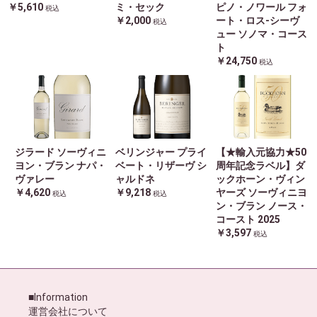
￥5,610
ミ・セック
ピノ・ノワール フォ
税込
￥2,000
ート・ロス-シーヴ
税込
ュー ソノマ・コース
ト
￥24,750
税込
ジラード ソーヴィニ
ベリンジャー プライ
【★輸入元協力★50
ヨン・ブラン ナパ・
ベート・リザーヴ シ
周年記念ラベル】ダ
ヴァレー
ャルドネ
ックホーン・ヴィン
￥4,620
￥9,218
ヤーズ ソーヴィニヨ
税込
税込
ン・ブラン ノース・
コースト 2025
￥3,597
税込
■Information
運営会社について