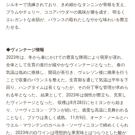
シルキーで洗練されており、きめ細かなタンニンが骨格を支え、
プラムやチェリー、ココアパウダーの風味が層を成す。 明るく
エレガントな余韻が、バランスの取れたしなやかな味わいを際立
たせる。
◆ヴィンテージ情報
2023年は、冬から春にかけての豊富な降雨により萌芽が遅れ、
全体として生育の進行が緩やかなヴィンテージとなった。 春の
気温は低めに推移し、開花が長引き、ヴェレゾン後に摘果を行う
ことで収量のバランスを整えた。生育期を通じて気温は平年を下
回り、ハングタイムは長くなったが、その分丁寧な管理が求めら
れる年となった。 結果として、2023年は個性が際立ち、充実し
たヴィンテージとなった。 収穫は8月28日にセミヨンから始ま
り、ソーヴィニヨン・ブランが続いた。過度な高温に見舞われる
ことなく、ブドウは美しく成熟。 11月9日、オーク・ノールとハ
ウエル・マウンテンのカベルネ・ソーヴィニヨンで締めくくられ
た。 2023年の白ワインは理想的な果実味とはつらつとした酸が