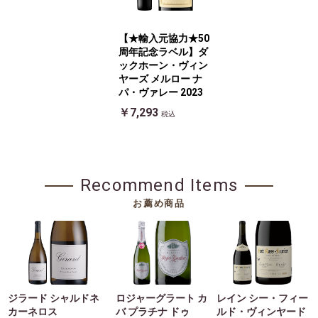
【★輸入元協力★50
周年記念ラベル】ダ
ックホーン・ヴィン
ヤーズ メルロー ナ
パ・ヴァレー 2023
￥7,293
税込
Recommend Items
お薦め商品
ジラード シャルドネ
ロジャーグラート カ
レイン シー・フィー
カーネロス
バ プラチナ ドゥ
ルド・ヴィンヤード