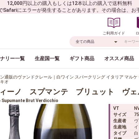
12,000円以上の購入もしくは12本以上の購入で送料無料
でSafariにエラーが発生することがあります。その場合は、
ご利用ガイド
ナリー一覧
生産国一覧
ギフト商品
オススメ商品
ン通販のヴァンドクレール｜白ワイン スパークリング イタリア マル
キオ
ィーノ スプマンテ ブリュット ヴェ
o Supumante Brut Verdicchio
VT
N
サイズ
75
生産者
ヴ
生産地
イ
タイプ
白