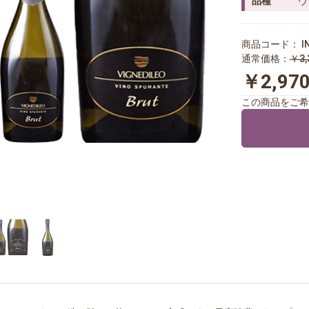
品種
ヴ
商品コード：
I
通常価格：
￥3,
￥2,97
この商品をご希