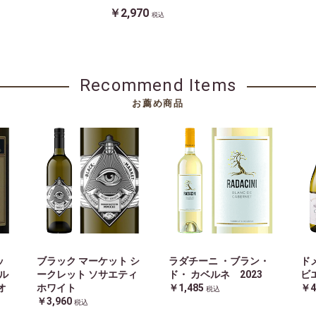
￥2,970
税込
Recommend Items
お薦め商品
ッ
ブラック マーケット シ
ラダチーニ ・ブラン・
ド
ル
ークレット ソサエティ
ド・ カベルネ 2023
ビ
オ
ホワイト
￥1,485
￥4
税込
￥3,960
税込