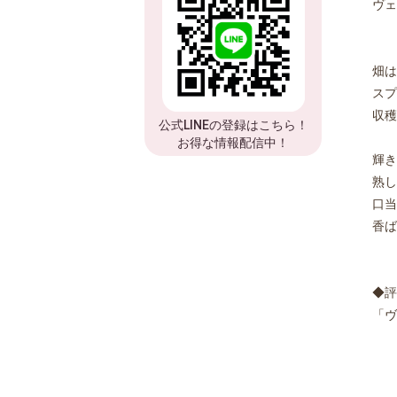
ヴェ
畑は
スプ
収穫
公式LINEの登録はこちら！
お得な情報配信中！
輝き
熟し
口当
香ば
◆評
「ヴ