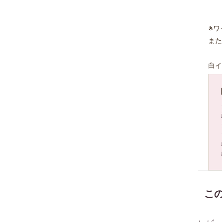
※ワ
また
白イ
こ