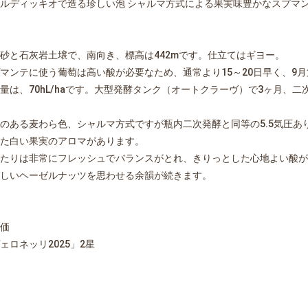
ルディッキオで造る珍しい泡 シャルマ方式による果実味豊かなスプマ
砂と石灰岩土壌で、南向き、標高は442mです。仕立てはギヨー。
マンテに使う葡萄は高い酸が必要なため、通常より15～20日早く、9
量は、70hL/haです。大型発酵タンク（オートクラーヴ）で3ヶ月、二
のある麦わら色、シャルマ方式ですが瓶内二次発酵と同等の5.5気圧あ
た白い果実のアロマがあります。
たりは非常にフレッシュでバランスがとれ、きりっとした心地よい酸が
しいヘーゼルナッツを思わせる余韻が続きます。
価
ェロネッリ2025」2星