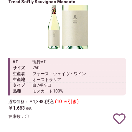
Tread Softly Sauvignon Moscato
VT
現行VT
サイズ
750
生産者
フォース・ウェイヴ・ワイン
生産地
オーストラリア
タイプ
白 /半辛口
品種
モスカート100%
税込
(10 ％引き)
通常価格：
￥1,848
￥1,663
税込
在庫数：〇