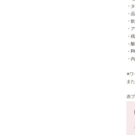
・タ
・品
・飲
・ア
・残糖
・酸度
・PH
・内
※ワ
また
赤ブ