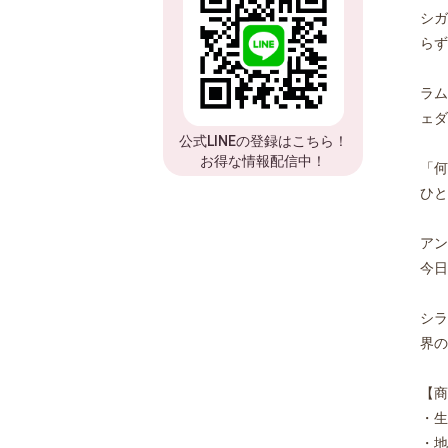
シガ
らず
ラム
ェダ
公式LINEの登録はこちら！
お得な情報配信中！
「何
ひと
アン
今日
シラ
界の
【商
・生
・地