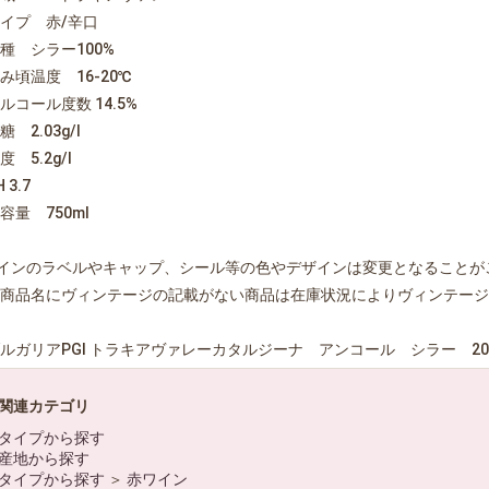
イプ 赤/辛口
種 シラー100%
み頃温度 16-20℃
ルコール度数 14.5%
 2.03g/l
 5.2g/l
 3.7
容量 750ml
インのラベルやキャップ、シール等の色やデザインは変更となることが
商品名にヴィンテージの記載がない商品は在庫状況によりヴィンテージ
ルガリアPGI トラキアヴァレーカタルジーナ アンコール シラー 20
お買い物を続ける
カートへ進む
関連カテゴリ
タイプから探す
産地から探す
タイプから探す
＞
赤ワイン