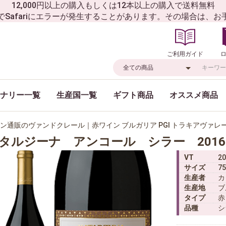
12,000円以上の購入もしくは12本以上の購入で送料無料
でSafariにエラーが発生することがあります。その場合は、
ご利用ガイド
ナリー一覧
生産国一覧
ギフト商品
オススメ商品
ン通販のヴァンドクレール｜赤ワイン ブルガリア PGI トラキアヴァレ
タルジーナ アンコール シラー 2016
VT
20
サイズ
75
生産者
カ
生産地
ブ
タイプ
赤
品種
シ