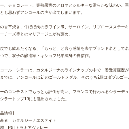
ー、チョコレート、完熟果実のアロマとシルキーな滑らかな味わい。重
とも思わずアンコールの声が出てしまいます。
の香草焼き、牛ほほ肉の赤ワイン煮、サーロイン、リブロースステーキ
ーチーズ等とのマリアージュがお薦め。
度でも飲みたくなる」「もっと」と言う感情を表すブランド名として名
つで、双子の醸造家・キショフ兄弟渾身の自信作。
コール・シラーは、カタルジーナのラインナップの中で一番受賞履歴が
までに、アンコールは21のゴールドメダル、そのうち2個はダブルゴ
ーのコンテストでもっとも評価が高い、フランスで行われるシラーデュ
シラートップ10にも選出されました。
品情報】
産者 カタルジーナエステイト
域 PGI トラキアヴァレー