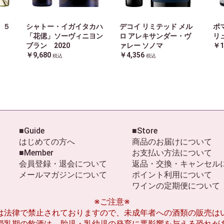
】５
シャトー・イガイタカハ
デコイ リミテッド メル
ポ
「花偲」ソーヴィニヨン
ロ アレキサンダー・ヴ
リ
ブラン 2020
ァレー ソノマ
￥1
￥9,680
￥4,356
税込
税込
■Guide
■Store
はじめての方へ
商品のお届けについて
■Member
お支払い方法について
会員登録・退会について
返品・交換・キャンセル
メールマガジンについて
ポイント利用について
ワインの定期便について
※ご注意※
は法律で禁止されておりますので、未成年者への酒類の販売は
授乳期の飲酒は、胎児・乳幼児の発育に悪影響を与える恐れが