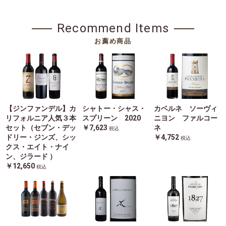
Recommend Items
お薦め商品
【ジンファンデル】カ
シャトー・シャス・
カベルネ ソーヴィ
リフォルニア人気３本
スプリーン 2020
ニヨン ファルコー
セット（セブン・デッ
￥7,623
ネ
税込
ドリー・ジンズ、シッ
￥4,752
税込
クス・エイト・ナイ
ン、ジラード ）
￥12,650
税込