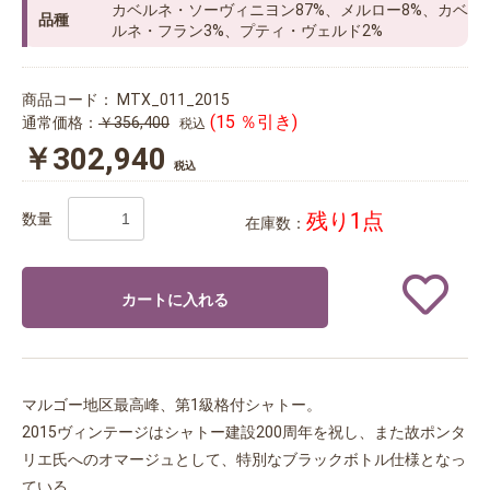
カベルネ・ソーヴィニヨン87%、メルロー8%、カベ
品種
ルネ・フラン3%、プティ・ヴェルド2%
商品コード：
MTX_011_2015
(15 ％引き)
通常価格：
￥356,400
税込
￥302,940
税込
残り1点
数量
在庫数：
カートに入れる
マルゴー地区最高峰、第1級格付シャトー。
2015ヴィンテージはシャトー建設200周年を祝し、また故ポンタ
リエ氏へのオマージュとして、特別なブラックボトル仕様となっ
ている。