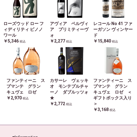
ローズウッド ロー フ
アヴィア ペルヴィ
レコール No 41 ファ
ィディリティ ピノノ
ア プリミティーヴ
ーガソン ヴィンヤー
ワール
ォ
ド
￥5,346
￥2,277
￥15,840
税込
税込
税込
ファンティーニ ス
カサーレ ヴェッキ
ファンティーニ ス
プマンテ グラン
オ モンテプルチャ
プマンテ グラン
キュヴェ ロゼ
ーノ ダブルッツォ
キュヴェ ロゼ ＜
￥2,970
★
ギフトボックス入り
税込
￥2,772
＞
税込
￥3,168
税込