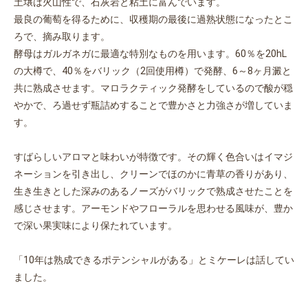
土壌は火山性で、石灰岩と粘土に富んでいます。
最良の葡萄を得るために、収穫期の最後に過熟状態になったとこ
ろで、摘み取ります。
酵母はガルガネガに最適な特別なものを用います。60％を20hL
の大樽で、40％をバリック（2回使用樽）で発酵、6～8ヶ月澱と
共に熟成させます。マロラクティック発酵をしているので酸が穏
やかで、ろ過せず瓶詰めすることで豊かさと力強さが増していま
す。
すばらしいアロマと味わいが特徴です。その輝く色合いはイマジ
ネーションを引き出し、クリーンでほのかに青草の香りがあり、
生き生きとした深みのあるノーズがバリックで熟成させたことを
感じさせます。アーモンドやフローラルを思わせる風味が、豊か
で深い果実味により保たれています。
「10年は熟成できるポテンシャルがある」とミケーレは話してい
ました。