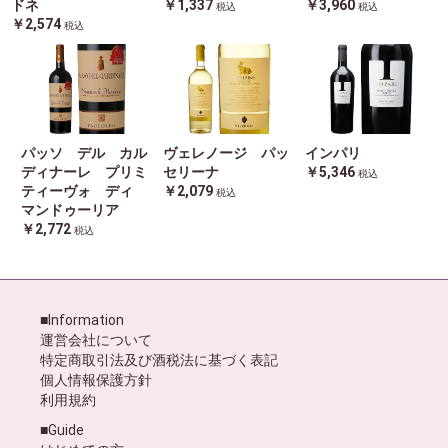
ドネ
￥1,337
￥3,960
税込
税込
￥2,574
税込
パッソ デル カル
ヴェレノージ パッ
インパリ
ディナーレ プリミ
セリーナ
￥5,346
税込
ティーヴォ ディ
￥2,079
税込
マンドゥーリア
￥2,772
税込
■Information
運営会社について
特定商取引法及び酒税法に基づく表記
個人情報保護方針
利用規約
■Guide