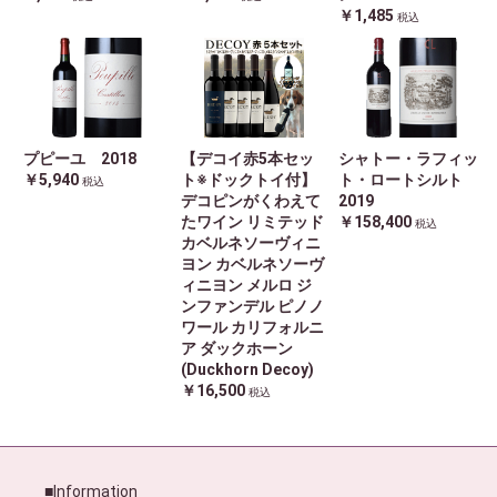
￥1,485
税込
プピーユ 2018
【デコイ赤5本セッ
シャトー・ラフィッ
￥5,940
ト※ドックトイ付】
ト・ロートシルト
税込
デコピンがくわえて
2019
たワイン リミテッド
￥158,400
税込
カベルネソーヴィニ
ヨン カベルネソーヴ
ィニヨン メルロ ジ
ンファンデル ピノノ
ワール カリフォルニ
ア ダックホーン
(Duckhorn Decoy)
￥16,500
税込
■Information