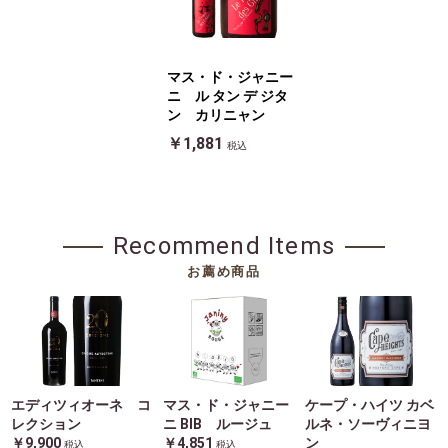
マス・ド・ジャニー
ニ ル タン デ ジタ
ン カリニャン
￥1,881
税込
Recommend Items
お薦め商品
エディツィオーネ コ
マス・ド・ジャニー
ケープ・ハイツ カベ
レクション
ニ BIB ルージュ
ルネ・ソーヴィニヨ
￥9,900
￥4,851
ン
税込
税込