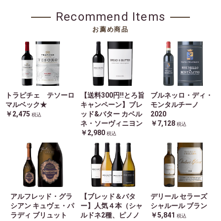
Recommend Items
お薦め商品
トラピチェ テソーロ
【送料300円!!とろ旨
ブルネッロ・ディ・
マルベック★
キャンペーン】ブレ
モンタルチーノ
￥2,475
ッド&バター カベル
2020
税込
ネ・ソーヴィニヨン
￥7,128
税込
￥2,980
税込
アルフレッド・グラ
【ブレッド＆バタ
デリール セラーズ
シアン キュヴェ・パ
ー】人気４本（シャ
シャルール ブラン
ラディ ブリュット
ルドネ2種、ピノノ
￥5,841
税込