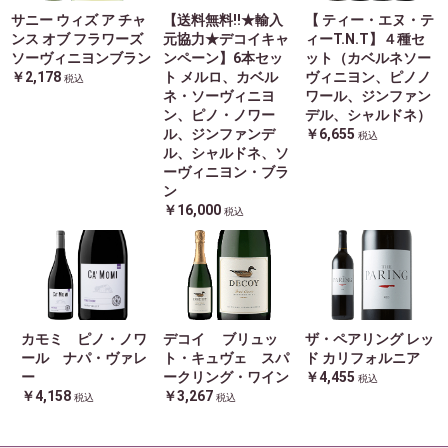
サニー ウィズ ア チャ
【送料無料!!★輸入
【 ティー・エヌ・テ
ンス オブ フラワーズ
元協力★デコイキャ
ィーT.N.T】４種セ
ソーヴィニヨンブラン
ンペーン】6本セッ
ット（カベルネソー
￥2,178
ト メルロ、カベル
ヴィニヨン、ピノノ
税込
ネ・ソーヴィニヨ
ワール、ジンファン
ン、ピノ・ノワー
デル、シャルドネ）
ル、ジンファンデ
￥6,655
税込
ル、シャルドネ、ソ
ーヴィニヨン・ブラ
ン
￥16,000
税込
カモミ ピノ・ノワ
デコイ ブリュッ
ザ・ペアリング レッ
ール ナパ・ヴァレ
ト・キュヴェ スパ
ド カリフォルニア
ー
ークリング・ワイン
￥4,455
税込
￥4,158
￥3,267
税込
税込