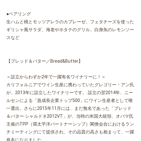
●ペアリング
生ハムと桃とモッツアレラのカプレーゼ、フェタチーズを使った
ギリシャ風サラダ、海老やホタテのグリル、白身魚のレモンソー
スなど
【ブレッド＆バター／Bread&Butter】
＜設立からわずか2年で一躍有名ワイナリーに！＞
カリフォルニアでワイン生産に携わっていたグレゴリー・アン氏
が、2013年に設立したワイナリーです。 設立の翌2014年、ニー
ルセンによる「急成長企業トップ500」にワイン生産者として唯
一選出。さらに2015年11月には、まだ無名であった「ブレッド
＆バター シャルドネ2012VT」が、当時の米国大統領、オバマ氏
主催のTPP（環太平洋パートナーシップ）閣僚会合におけるラン
チミーティングにて提供され、その品質の高さも相まって、一躍
有名になりました。