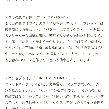
＜２つの意味を持つ“ブレッド＆バター”＞
１つ目の意味はワインのスタイルを表しており、「ブレッド」は
樽熟成による香ばしさ、「バター」はマロラクティック発酵によ
るクリーミーな風味を表現。芳醇でリッチな味わいを持つワイン
を生産していることがよく分かります。 ２つ目はワイン造りへ
の想いです。英語の「Bread & Butter」には、”生活必需品”や”人
生に欠かせないもの”といった意味があり、人々にとってそのよ
うな存在のワインを作りたいという信念を表しています。
＜コンセプトは、「DON'T OVERTHINK IT.」 ＞
ブレッド＆バターが掲げる、文字通り、”考えすぎないで、ワイ
ンを飲んじゃいなよ！”というコンセプトです。「良いもの」は
複雑ではなく、シンプルにただ「良いもの」であるべきという信
念のもと、肩ひじ張らずにリラックスして楽しめるワインを世界
中に届けています。