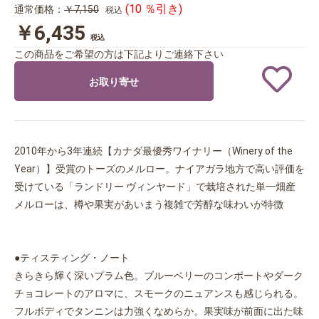
(10 ％引き)
通常価格：
￥7,150
税込
￥6,435
税込
この商品をご希望の方は下記よりご連絡下さい
お取り寄せ
2010年から3年連続【カナダ最優秀ワイナリー（Winery of the
Year）】受賞のトーズのメルロー。ナイアガラ地方で高い評価を
受けている「ランドリー ヴィンヤード」で栽培された単一畑産
メルローは、樽や果実があいまう複雑で芳醇な味わいが特徴
●ティスティング・ノート
きらきら輝く深いプラム色。ブルーベリーのコンポートやダーク
チョコレートのアロマに、スモークのニュアンスも感じられる。
フルボディでタンニンは力強くなめらか。果実味が前面に出た味