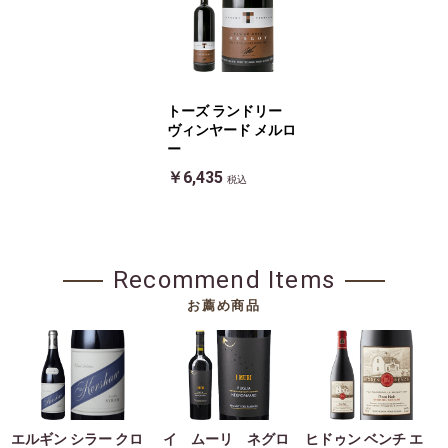
トーズ ランドリー
ヴィンヤード メルロ
ー
￥6,435
税込
Recommend Items
お薦め商品
エルギン シラー クロ
イ ムーリ ネグロ
ヒドゥン ベンチ エ