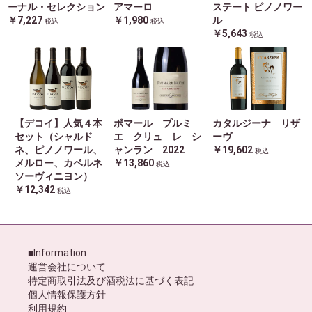
ーナル・セレクション
アマーロ
ステート ピノノワー
￥7,227
￥1,980
ル
税込
税込
￥5,643
税込
【デコイ】人気４本
ポマール プルミ
カタルジーナ リザ
セット（シャルド
エ クリュ レ シ
ーヴ
ネ、ピノノワール、
ャンラン 2022
￥19,602
税込
メルロー、カベルネ
￥13,860
税込
ソーヴィニヨン）
￥12,342
税込
■Information
運営会社について
特定商取引法及び酒税法に基づく表記
個人情報保護方針
利用規約