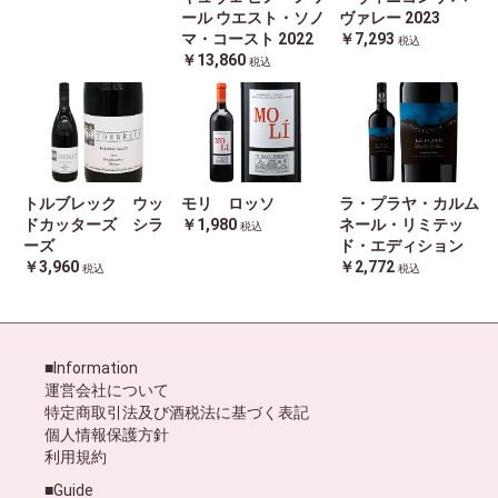
ール ウエスト・ソノ
ヴァレー 2023
マ・コースト 2022
￥7,293
税込
￥13,860
税込
トルブレック ウッ
モリ ロッソ
ラ・プラヤ・カルム
ドカッターズ シラ
￥1,980
ネール・リミテッ
税込
ーズ
ド・エディション
￥3,960
￥2,772
税込
税込
■Information
運営会社について
特定商取引法及び酒税法に基づく表記
個人情報保護方針
利用規約
■Guide