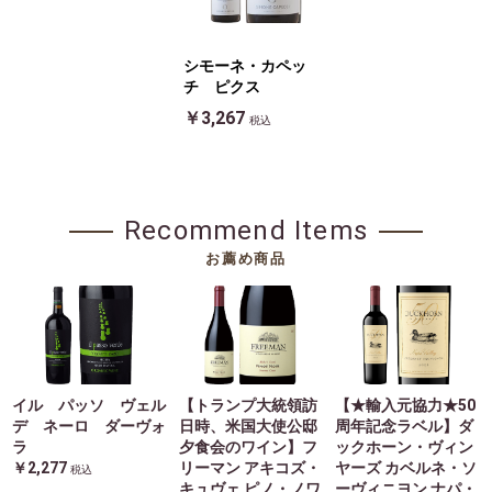
シモーネ・カペッ
チ ピクス
￥3,267
税込
Recommend Items
お薦め商品
イル パッソ ヴェル
【トランプ大統領訪
【★輸入元協力★50
デ ネーロ ダーヴォ
日時、米国大使公邸
周年記念ラベル】ダ
ラ
夕食会のワイン】フ
ックホーン・ヴィン
￥2,277
リーマン アキコズ・
ヤーズ カベルネ・ソ
税込
キュヴェ ピノ・ノワ
ーヴィニヨン ナパ・